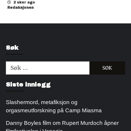
2 uker ago
Redaksjonen
Søk
Søk
etter:
Kjøp Cialis 20mg
Kjøpe Viagra reseptfri
Siste innlegg
Slashermord, metafiksjon og
orgasmeutforskning på Camp Miasma
Danny Boyles film om Rupert Murdoch åpner