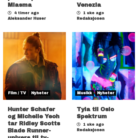
Miasma
Venezia
4 timer ago
1 uke ago
Aleksander Huser
Redaksjonen
Film / TV
Nyheter
Musikk
Nyheter
Hunter Schafer
Tyla til Oslo
og Michelle Yeoh
Spektrum
tar Ridley Scotts
1 uke ago
Blade Runner-
Redaksjonen
univers til tv-