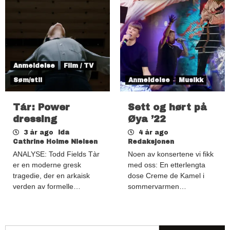
Anmeldelse
Film / TV
Søm/stil
Anmeldelse
Musikk
Tár: Power
Sett og hørt på
dressing
Øya ’22
3 år ago
Ida
4 år ago
Cathrine Holme Nielsen
Redaksjonen
ANALYSE: Todd Fields Tàr
Noen av konsertene vi fikk
er en moderne gresk
med oss: En etterlengta
tragedie, der en arkaisk
dose Creme de Kamel i
verden av formelle…
sommervarmen…