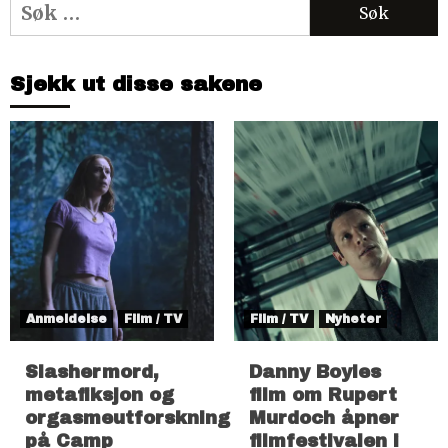
Søk
etter:
Sjekk ut disse sakene
Anmeldelse
Film / TV
Film / TV
Nyheter
Slashermord,
Danny Boyles
metafiksjon og
film om Rupert
orgasmeutforskning
Murdoch åpner
på Camp
filmfestivalen i