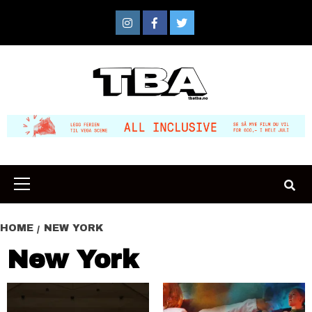
Skip
to
Instagram
Facebook
Twitter
content
Primary
Menu
HOME
NEW YORK
New York