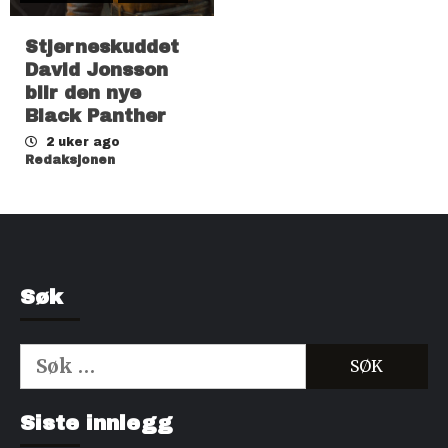
Stjerneskuddet
David Jonsson
blir den nye
Black Panther
2 uker ago
Redaksjonen
Søk
Søk
etter:
Kjøp Cialis 20mg
Kjøpe Viagra reseptfri
Siste innlegg