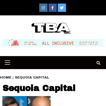
Skip
to
Instagram
Facebook
Twitter
content
Primary
Menu
HOME
SEQUOIA CAPITAL
Sequoia Capital