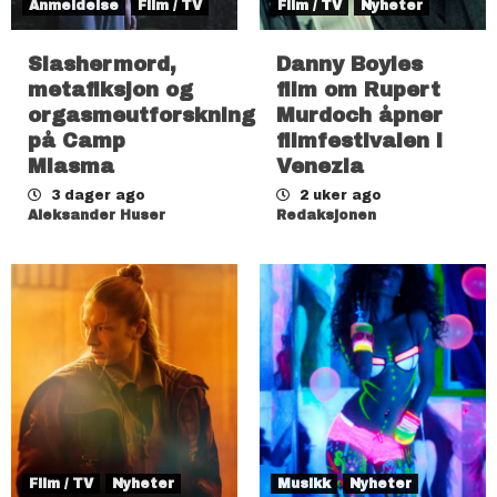
Anmeldelse
Film / TV
Film / TV
Nyheter
Slashermord,
Danny Boyles
metafiksjon og
film om Rupert
orgasmeutforskning
Murdoch åpner
på Camp
filmfestivalen i
Miasma
Venezia
3 dager ago
2 uker ago
Aleksander Huser
Redaksjonen
Film / TV
Nyheter
Musikk
Nyheter