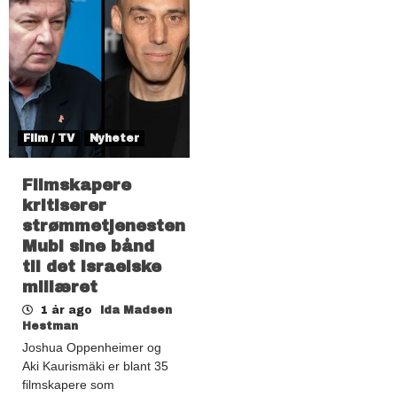
Film / TV
Nyheter
Filmskapere
kritiserer
strømmetjenesten
Mubi sine bånd
til det israelske
miliæret
1 år ago
Ida Madsen
Hestman
Joshua Oppenheimer og
Aki Kaurismäki er blant 35
filmskapere som