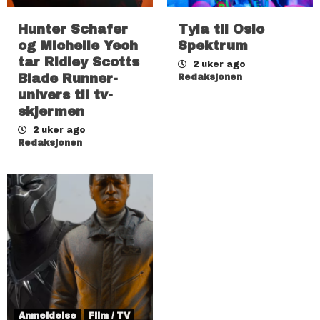
Hunter Schafer
Tyla til Oslo
og Michelle Yeoh
Spektrum
tar Ridley Scotts
2 uker ago
Blade Runner-
Redaksjonen
univers til tv-
skjermen
2 uker ago
Redaksjonen
Anmeldelse
Film / TV