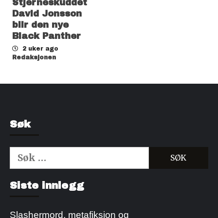
Stjerneskuddet
David Jonsson
blir den nye
Black Panther
2 uker ago
Redaksjonen
Søk
Søk
etter:
Kjøp Cialis 20mg
Kjøpe Viagra reseptfri
Siste innlegg
Slashermord, metafiksjon og