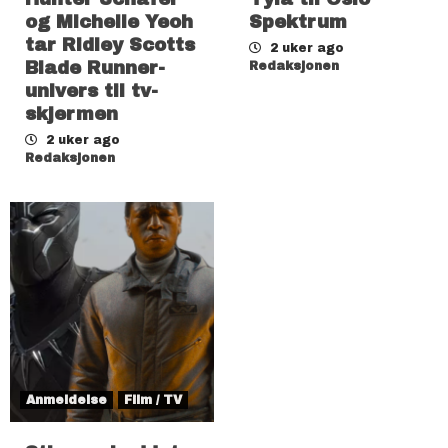
og Michelle Yeoh
Spektrum
tar Ridley Scotts
2 uker ago
Blade Runner-
Redaksjonen
univers til tv-
skjermen
2 uker ago
Redaksjonen
Anmeldelse
Film / TV