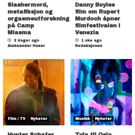
Slashermord,
Danny Boyles
metafiksjon og
film om Rupert
orgasmeutforskning
Murdoch åpner
på Camp
filmfestivalen i
Miasma
Venezia
2 dager ago
1 uke ago
Aleksander Huser
Redaksjonen
Film / TV
Nyheter
Musikk
Nyheter
Hunter Schafer
Tyla til Oslo