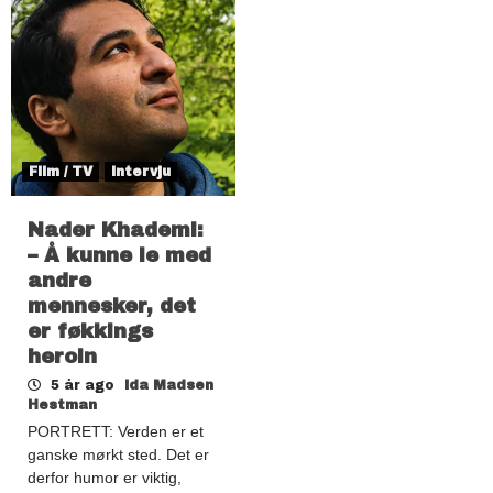
Film / TV
Intervju
Nader Khademi:
– Å kunne le med
andre
mennesker, det
er føkkings
heroin
5 år ago
Ida Madsen
Hestman
PORTRETT: Verden er et
ganske mørkt sted. Det er
derfor humor er viktig,