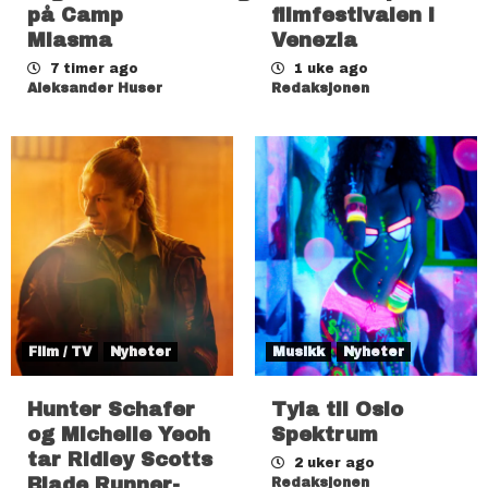
på Camp
filmfestivalen i
Miasma
Venezia
7 timer ago
1 uke ago
Aleksander Huser
Redaksjonen
Film / TV
Nyheter
Musikk
Nyheter
Hunter Schafer
Tyla til Oslo
og Michelle Yeoh
Spektrum
tar Ridley Scotts
2 uker ago
Blade Runner-
Redaksjonen