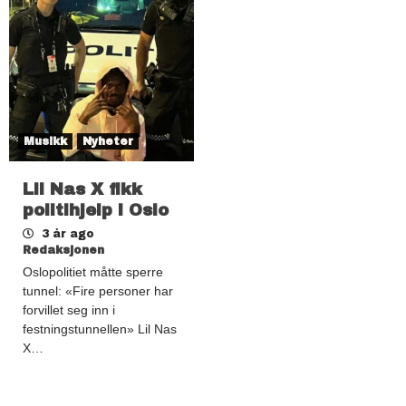
Musikk
Nyheter
Lil Nas X fikk
politihjelp i Oslo
3 år ago
Redaksjonen
Oslopolitiet måtte sperre
tunnel: «Fire personer har
forvillet seg inn i
festningstunnellen» Lil Nas
X…