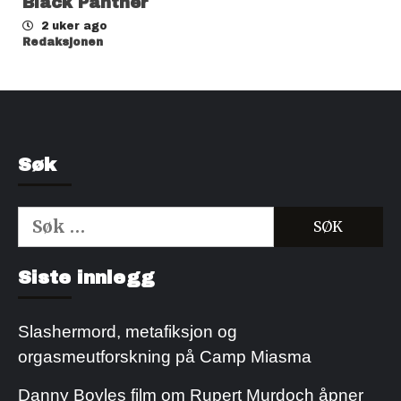
Black Panther
2 uker ago
Redaksjonen
Søk
Søk
etter:
Kjøp Cialis 20mg
Kjøpe Viagra reseptfri
Siste innlegg
Slashermord, metafiksjon og
orgasmeutforskning på Camp Miasma
Danny Boyles film om Rupert Murdoch åpner