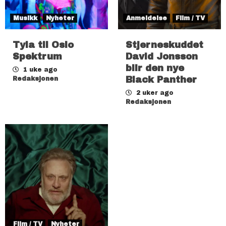
Musikk
Nyheter
Anmeldelse
Film / TV
Tyla til Oslo
Stjerneskuddet
Spektrum
David Jonsson
blir den nye
1 uke ago
Black Panther
Redaksjonen
2 uker ago
Redaksjonen
Film / TV
Nyheter