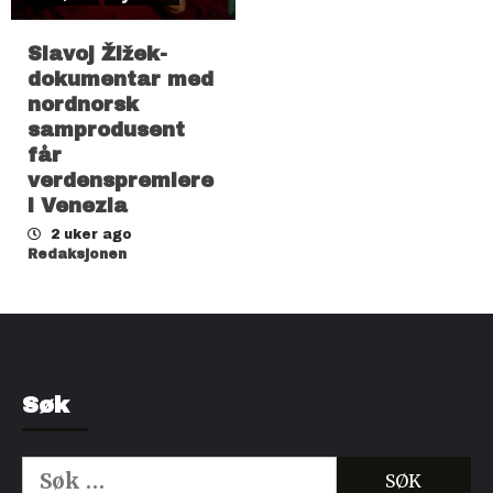
Slavoj Žižek-
dokumentar med
nordnorsk
samprodusent
får
verdenspremiere
i Venezia
2 uker ago
Redaksjonen
Søk
Søk