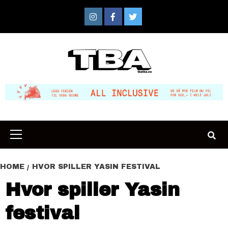
Skip
to
Instagram
Facebook
Twitter
content
Primary
Menu
HOME
HVOR SPILLER YASIN FESTIVAL
Hvor spiller Yasin
festival