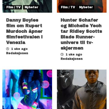
Film / TV
Nyheter
Film / TV
Nyheter
Danny Boyles
Hunter Schafer
film om Rupert
og Michelle Yeoh
Murdoch åpner
tar Ridley Scotts
filmfestivalen i
Blade Runner-
Venezia
univers til tv-
skjermen
1 uke ago
Redaksjonen
1 uke ago
Redaksjonen