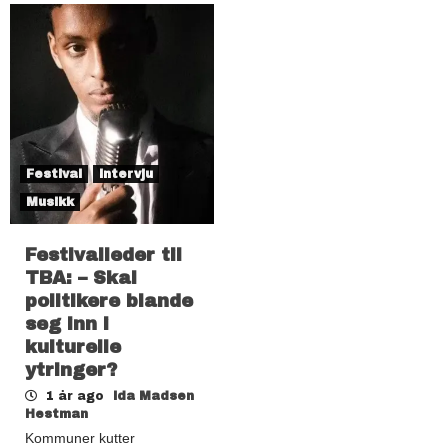
Festival
Intervju
Musikk
Festivalleder til
TBA: – Skal
politikere blande
seg inn i
kulturelle
ytringer?
1 år ago
Ida Madsen
Hestman
Kommuner kutter