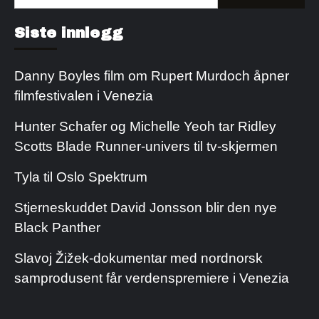
etter:
Kjøp Cialis 20mg
Kjøpe Viagra reseptfri
Siste innlegg
Danny Boyles film om Rupert Murdoch åpner
filmfestivalen i Venezia
Hunter Schafer og Michelle Yeoh tar Ridley
Scotts Blade Runner-univers til tv-skjermen
Tyla til Oslo Spektrum
Stjerneskuddet David Jonsson blir den nye
Black Panther
Slavoj Žižek-dokumentar med nordnorsk
samprodusent får verdenspremiere i Venezia