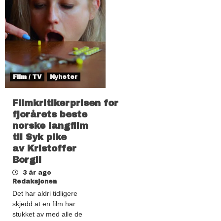
Film / TV
Nyheter
Filmkritikerprisen for
fjorårets beste
norske langfilm
til Syk pike
av Kristoffer
Borgli
3 år ago
Redaksjonen
Det har aldri tidligere
skjedd at en film har
stukket av med alle de