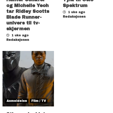
og Michelle Yeoh
Spektrum
tar Ridley Scotts
1 uke ago
Blade Runner-
Redaksjonen
univers til tv-
skjermen
1 uke ago
Redaksjonen
Anmeldelse
Film / TV