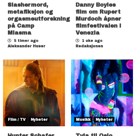
Slashermord,
Danny Boyles
metafiksjon og
film om Rupert
orgasmeutforskning
Murdoch åpner
på Camp
filmfestivalen i
Miasma
Venezia
5 timer ago
1 uke ago
Aleksander Huser
Redaksjonen
Film / TV
Nyheter
Musikk
Nyheter
Hunter Schafer
Tyla til Oslo