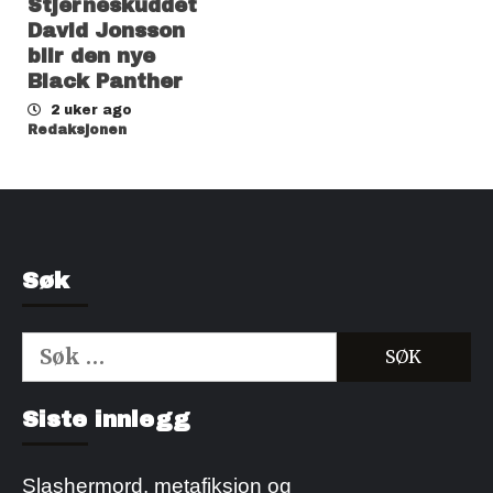
Stjerneskuddet
David Jonsson
blir den nye
Black Panther
2 uker ago
Redaksjonen
Søk
Søk
etter:
Kjøp Cialis 20mg
Kjøpe Viagra reseptfri
Siste innlegg
Slashermord, metafiksjon og