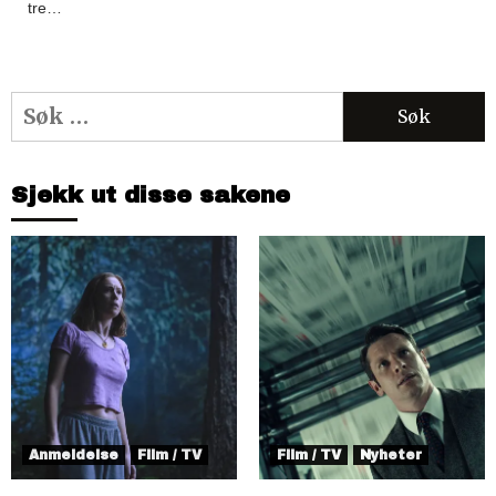
tre…
Søk
etter:
Sjekk ut disse sakene
Anmeldelse
Film / TV
Film / TV
Nyheter