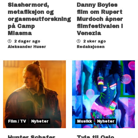
Slashermord,
Danny Boyles
metafiksjon og
film om Rupert
orgasmeutforskning
Murdoch åpner
på Camp
filmfestivalen i
Miasma
Venezia
2 dager ago
2 uker ago
Aleksander Huser
Redaksjonen
Film / TV
Nyheter
Musikk
Nyheter
Hunter Schafer
Tyla til Oslo