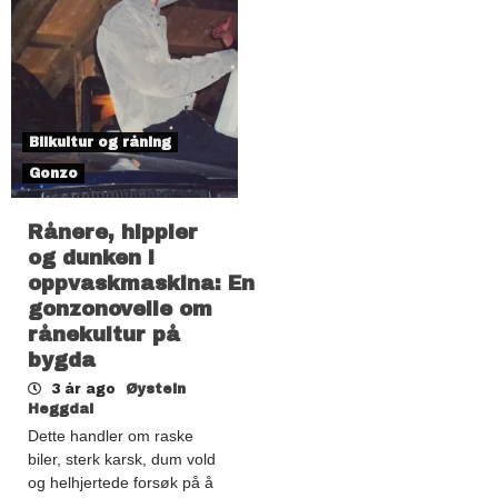
Bilkultur og råning
Gonzo
Rånere, hippier
og dunken i
oppvaskmaskina: En
gonzonovelle om
rånekultur på
bygda
3 år ago
Øystein
Heggdal
Dette handler om raske
biler, sterk karsk, dum vold
og helhjertede forsøk på å