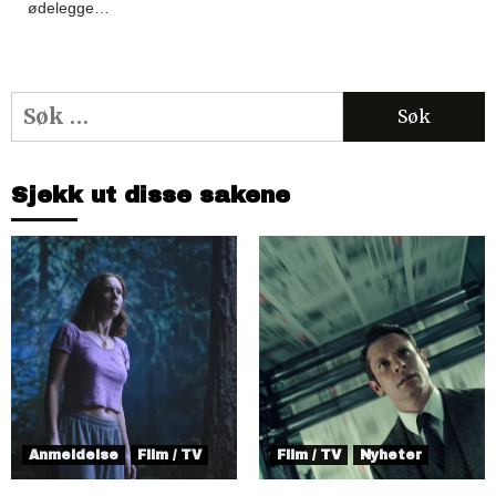
ødelegge…
Søk
etter:
Sjekk ut disse sakene
Anmeldelse
Film / TV
Film / TV
Nyheter