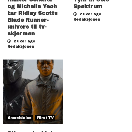
og Michelle Yeoh
Spektrum
tar Ridley Scotts
2 uker ago
Blade Runner-
Redaksjonen
univers til tv-
skjermen
2 uker ago
Redaksjonen
Anmeldelse
Film / TV