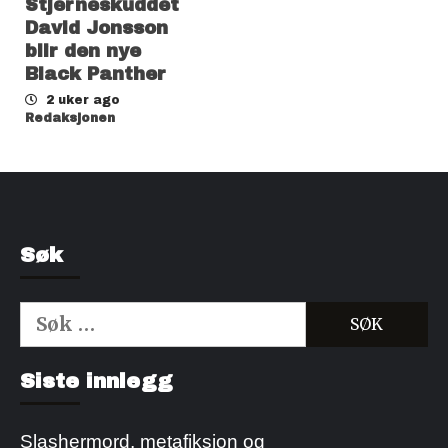
Stjerneskuddet
David Jonsson
blir den nye
Black Panther
2 uker ago
Redaksjonen
Søk
Søk
etter:
Kjøp Cialis 20mg
Kjøpe Viagra reseptfri
Siste innlegg
Slashermord, metafiksjon og