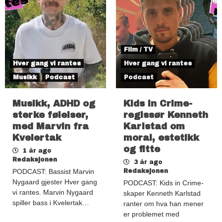
Film / TV
Hver gang vi rantes
Hver gang vi rantes
Musikk
Podcast
Podcast
Musikk, ADHD og
Kids in Crime-
sterke følelser,
regissør Kenneth
med Marvin fra
Karlstad om
Kvelertak
moral, estetikk
og fitte
1 år ago
Redaksjonen
3 år ago
PODCAST: Bassist Marvin
Redaksjonen
Nygaard gjester Hver gang
PODCAST: Kids in Crime-
vi rantes. Marvin Nygaard
skaper Kenneth Karlstad
spiller bass i Kvelertak…
ranter om hva han mener
er problemet med