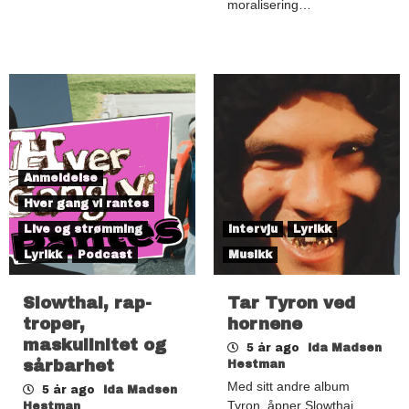
moralisering…
Anmeldelse
Hver gang vi rantes
Live og strømming
Intervju
Lyrikk
Lyrikk
Podcast
Musikk
Slowthai, rap-
Tar Tyron ved
troper,
hornene
maskulinitet og
5 år ago
Ida Madsen
sårbarhet
Hestman
Med sitt andre album
5 år ago
Ida Madsen
Tyron, åpner Slowthai
Hestman