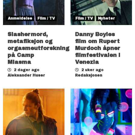
Anmeldelse
Film / TV
Film / TV
Nyheter
Slashermord,
Danny Boyles
metafiksjon og
film om Rupert
orgasmeutforskning
Murdoch åpner
på Camp
filmfestivalen i
Miasma
Venezia
2 dager ago
2 uker ago
Aleksander Huser
Redaksjonen