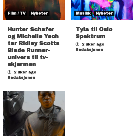
Film / TV
Nyheter
Musikk
Nyheter
Hunter Schafer
Tyla til Oslo
og Michelle Yeoh
Spektrum
tar Ridley Scotts
2 uker ago
Blade Runner-
Redaksjonen
univers til tv-
skjermen
2 uker ago
Redaksjonen