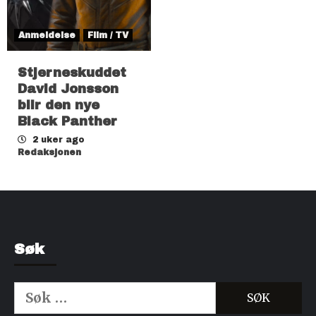
Anmeldelse
Film / TV
Stjerneskuddet
David Jonsson
blir den nye
Black Panther
2 uker ago
Redaksjonen
Søk
Søk
etter: