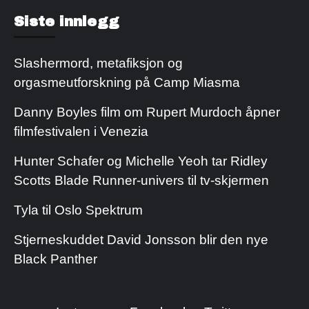
Kjøp Cialis 20mg
Kjøpe Viagra reseptfri
Siste innlegg
Slashermord, metafiksjon og
orgasmeutforskning på Camp Miasma
Danny Boyles film om Rupert Murdoch åpner
filmfestivalen i Venezia
Hunter Schafer og Michelle Yeoh tar Ridley
Scotts Blade Runner-univers til tv-skjermen
Tyla til Oslo Spektrum
Stjerneskuddet David Jonsson blir den nye
Black Panther