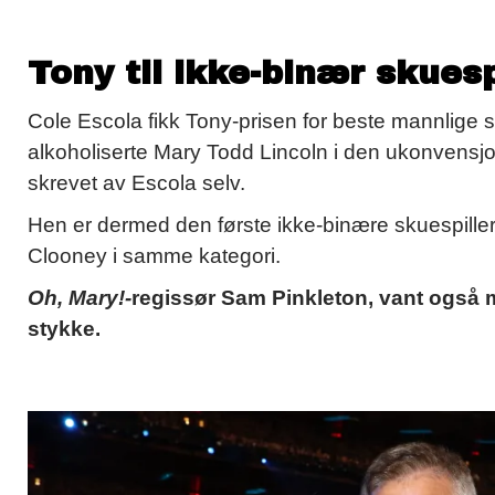
Tony til ikke-binær skuesp
Cole Escola fikk Tony-prisen for beste mannlige sku
alkoholiserte Mary Todd Lincoln i den ukonvens
skrevet av Escola selv.
Hen er dermed den første ikke-binære skuespille
Clooney i samme kategori.
Oh, Mary!-
regissør Sam Pinkleton, vant også 
stykke.