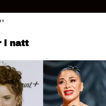
TT
 i natt