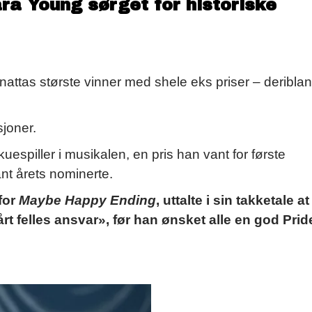
ra Young sørget for historiske
nattas største vinner med shele eks priser – deriblan
sjoner.
espiller i musikalen, en pris han vant for første
nt årets nominerte.
for
Maybe Happy Ending
, uttalte i sin takketale at
t felles ansvar», før han ønsket alle en god Prid