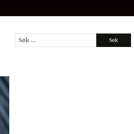
Søk
etter: