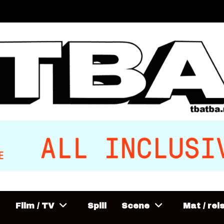
Film / TV
Spill
Scene
Mat / rei