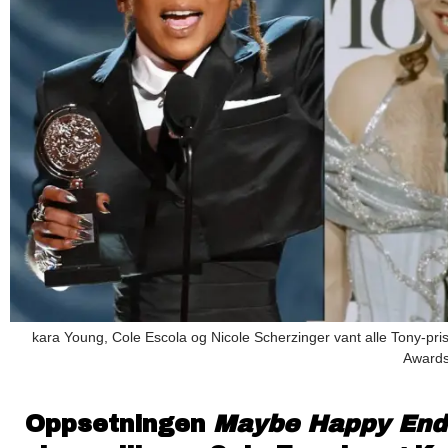
kara Young, Cole Escola og Nicole Scherzinger vant alle Tony-pr
Awards
Oppsetningen
Maybe Happy End