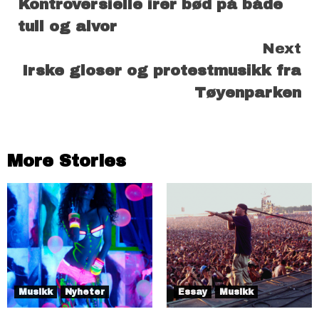
Kontroversielle irer bød på både
Reading
tull og alvor
Next
Irske gloser og protestmusikk fra
Tøyenparken
More Stories
Musikk
Nyheter
Essay
Musikk