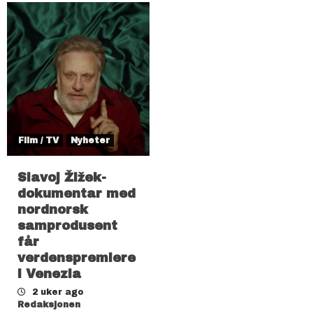
Film / TV
Nyheter
Slavoj Žižek-
dokumentar med
nordnorsk
samprodusent
får
verdenspremiere
i Venezia
2 uker ago
Redaksjonen