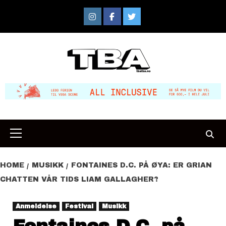
Skip
to
Instagram
Facebook
Twitter
content
Primary
Menu
HOME
MUSIKK
FONTAINES D.C. PÅ ØYA: ER GRIAN
CHATTEN VÅR TIDS LIAM GALLAGHER?
Anmeldelse
Festival
Musikk