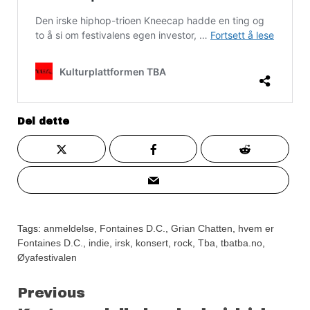
Del dette
Tags:
anmeldelse
,
Fontaines D.C.
,
Grian Chatten
,
hvem er
Fontaines D.C.
,
indie
,
irsk
,
konsert
,
rock
,
Tba
,
tbatba.no
,
Øyafestivalen
Continue
Previous