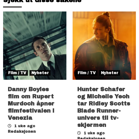
Sjekk ut disse sakene
Film / TV
Nyheter
Film / TV
Nyheter
Danny Boyles
Hunter Schafer
film om Rupert
og Michelle Yeoh
Murdoch åpner
tar Ridley Scotts
filmfestivalen i
Blade Runner-
Venezia
univers til tv-
skjermen
1 uke ago
Redaksjonen
1 uke ago
Redaksjonen