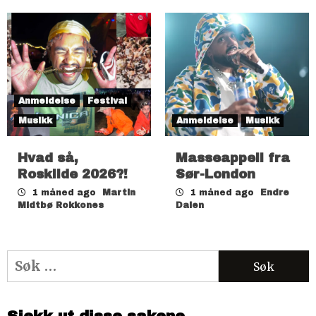
Anmeldelse
Festival
Musikk
Anmeldelse
Musikk
Hvad så,
Masseappell fra
Roskilde 2026?!
Sør-London
1 måned ago
Martin
1 måned ago
Endre
Midtbø Rokkones
Dalen
Søk
etter: