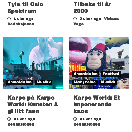
Tyla til Oslo
Tilbake til år
Spektrum
2000
1 uke ago
2 uker ago
Viviana
Redaksjonen
Vega
Anmeldelse
Festival
Anmeldelse
Musikk
Mat / reise
Musikk
Karpe på Karpe
Karpe World: Et
World: Kunsten å
imponerende
gi litt faen
kaos
4 uker ago
4 uker ago
Redaksjonen
Redaksjonen