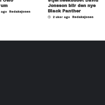
il Oslo
Stjerneskuddet David
rum
Jonsson blir den nye
Black Panther
r ago
Redaksjonen
2 uker ago
Redaksjonen