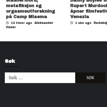
Slashermord,
Danny Boyles f
metafiksjon og
Rupert Murdoc
orgasmeutforskning
åpner filmfesti
på Camp Miasma
Venezia
12 timer ago
Aleksander
1 uke ago
Redaks
Huser
Søk
Søk
etter:
Kjøp Cialis 20mg
Kjøpe Viagra reseptfri