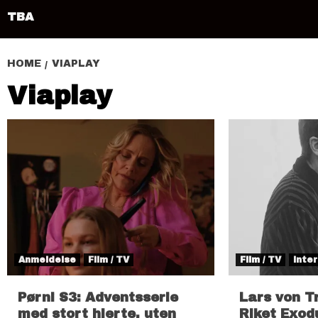
TBA
HOME
VIAPLAY
Viaplay
Anmeldelse
Film / TV
Film / TV
Inter
Pørni S3: Adventsserie
Lars von Tr
med stort hjerte, uten
Riket Exodu