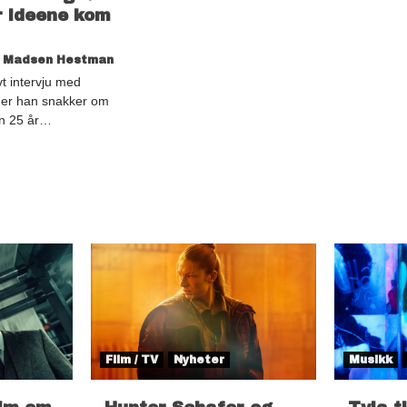
or ideene kom
a Madsen Hestman
ivt intervju med
 der han snakker om
en 25 år…
Film / TV
Nyheter
Musikk