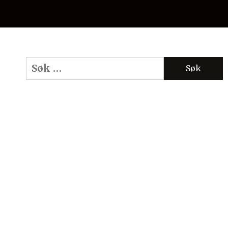
Søk
etter: