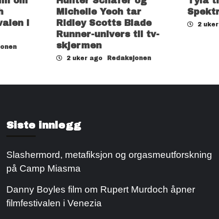
ilm om
Hunter Schafer og
Tyla t
h
Michelle Yeoh tar
Spekt
valen i
Ridley Scotts Blade
2 uke
Runner-univers til tv-
skjermen
jonen
2 uker ago
Redaksjonen
Siste innlegg
Slashermord, metafiksjon og orgasmeutforskning
på Camp Miasma
Danny Boyles film om Rupert Murdoch åpner
filmfestivalen i Venezia