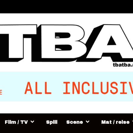
Film / TV
Spill
Scene
Mat / reise