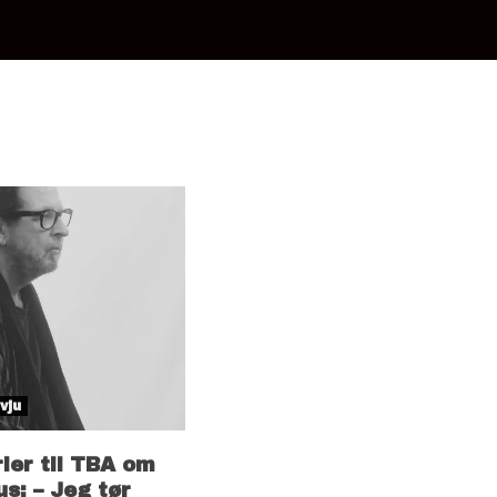
vju
ier til TBA om
s: – Jeg tør