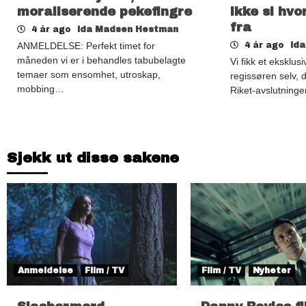
moraliserende pekefingre
ikke si hv
fra
4 år ago
Ida Madsen Hestman
ANMELDELSE: Perfekt timet for
4 år ago
Id
måneden vi er i behandles tabubelagte
Vi fikk et eksklus
temaer som ensomhet, utroskap,
regissøren selv,
mobbing…
Riket-avslutning
Sjekk ut disse sakene
Anmeldelse
Film / TV
Film / TV
Nyheter