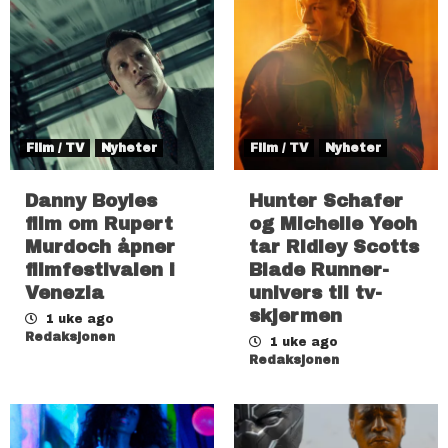
Film / TV
Nyheter
Film / TV
Nyheter
Danny Boyles
Hunter Schafer
film om Rupert
og Michelle Yeoh
Murdoch åpner
tar Ridley Scotts
filmfestivalen i
Blade Runner-
Venezia
univers til tv-
skjermen
1 uke ago
Redaksjonen
1 uke ago
Redaksjonen