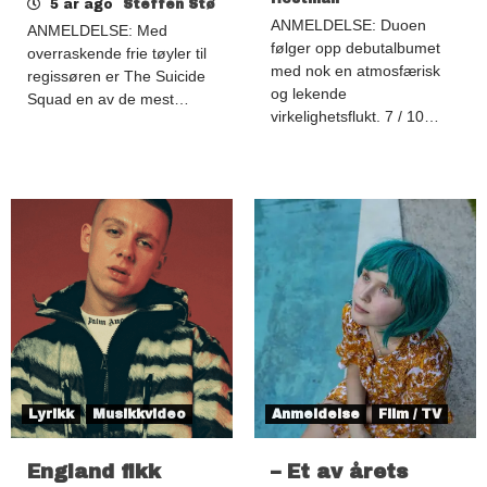
5 år ago
Steffen Stø
ANMELDELSE: Duoen
ANMELDELSE: Med
følger opp debutalbumet
overraskende frie tøyler til
med nok en atmosfærisk
regissøren er The Suicide
og lekende
Squad en av de mest…
virkelighetsflukt. 7 / 10…
Lyrikk
Musikkvideo
Anmeldelse
Film / TV
England fikk
– Et av årets