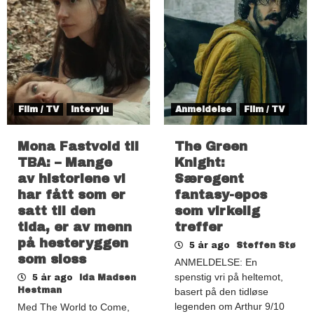
Film / TV
Intervju
Anmeldelse
Film / TV
Mona Fastvold til
The Green
TBA: – Mange
Knight:
av historiene vi
Særegent
har fått som er
fantasy-epos
satt til den
som virkelig
tida, er av menn
treffer
på hesteryggen
5 år ago
Steffen Stø
som sloss
ANMELDELSE: En
spenstig vri på heltemot,
5 år ago
Ida Madsen
Hestman
basert på den tidløse
legenden om Arthur 9/10
Med The World to Come,