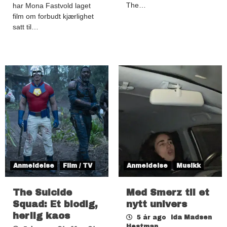
The…
har Mona Fastvold laget
film om forbudt kjærlighet
satt til…
Anmeldelse
Film / TV
Anmeldelse
Musikk
The Suicide
Med Smerz til et
Squad: Et blodig,
nytt univers
herlig kaos
5 år ago
Ida Madsen
Hestman