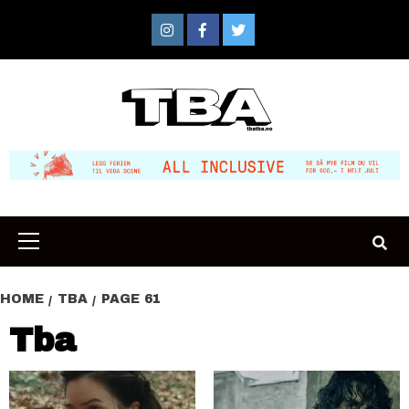
Skip
to
Instagram
Facebook
Twitter
content
Primary
Menu
HOME
TBA
PAGE 61
Tba