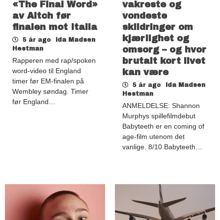
«The Final Word»
vakreste og
av Aitch før
vondeste
finalen mot Italia
skildringer om
kjærlighet og
5 år ago
Ida Madsen
omsorg – og hvor
Hestman
brutalt kort livet
Rapperen med rap/spoken
word-video til England
kan være
timer før EM-finalen på
5 år ago
Ida Madsen
Wembley søndag. Timer
Hestman
før England…
ANMELDELSE: Shannon
Murphys spillefilmdebut
Babyteeth er en coming of
age-film utenom det
vanlige. 8/10 Babyteeth…