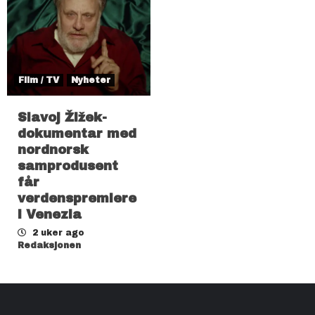
Film / TV
Nyheter
Slavoj Žižek-
dokumentar med
nordnorsk
samprodusent
får
verdenspremiere
i Venezia
2 uker ago
Redaksjonen