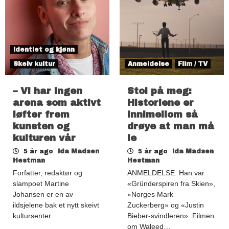
Identiet og kjønn
Skeiv kultur
Anmeldelse
Film / TV
– Vi har ingen
Stol på meg:
arena som aktivt
Historiene er
løfter frem
innimellom så
kunsten og
drøye at man må
kulturen vår
le
5 år ago
Ida Madsen
5 år ago
Ida Madsen
Hestman
Hestman
Forfatter, redaktør og
ANMELDELSE: Han var
slampoet Martine
«Gründerspiren fra Skien»,
Johansen er en av
«Norges Mark
ildsjelene bak et nytt skeivt
Zuckerberg» og «Justin
kultursenter….
Bieber-svindleren». Filmen
om Waleed…