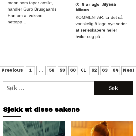
menn som taper ansikt,
5 år ago
Alyssa
handler Guro Brusgaards
Nilsen
Han om at voksne
KOMMENTAR: Er det så
nettopp…
vanskelig å lage nye serier
at serieskapere heller
hviler seg på…
Sidepaginering
…
61
Previous
1
58
59
60
62
63
64
Next
Søk
etter:
Sjekk ut disse sakene