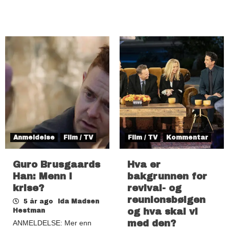
Anmeldelse
Film / TV
Film / TV
Kommentar
Guro Brusgaards
Hva er
Han: Menn i
bakgrunnen for
krise?
revival- og
reunionsbølgen
5 år ago
Ida Madsen
og hva skal vi
Hestman
med den?
ANMELDELSE: Mer enn