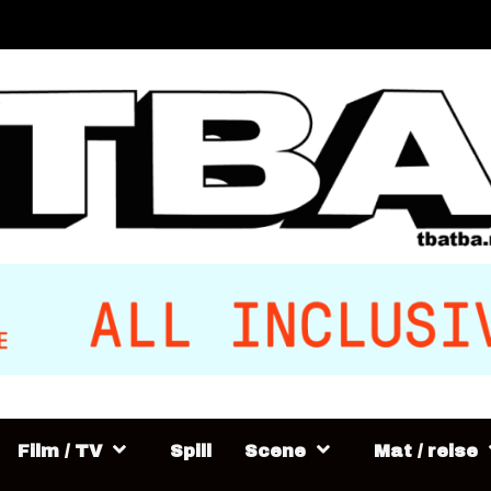
Film / TV
Spill
Scene
Mat / reise