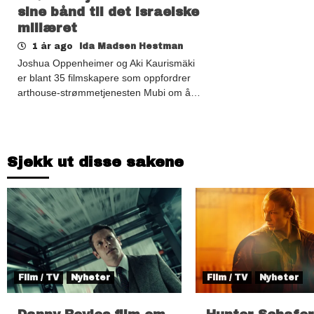
sine bånd til det israelske
miliæret
1 år ago
Ida Madsen Hestman
Joshua Oppenheimer og Aki Kaurismäki
er blant 35 filmskapere som oppfordrer
arthouse-strømmetjenesten Mubi om å…
Sjekk ut disse sakene
Film / TV
Nyheter
Film / TV
Nyheter