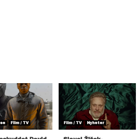
lse
Film / TV
Film / TV
Nyheter