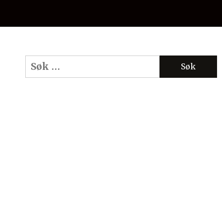
Søk
etter: