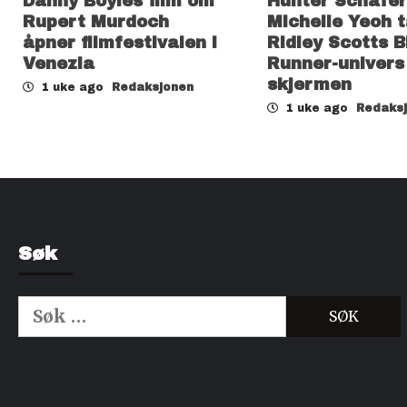
Danny Boyles film om
Hunter Schafer
Rupert Murdoch
Michelle Yeoh t
åpner filmfestivalen i
Ridley Scotts B
Venezia
Runner-univers t
skjermen
1 uke ago
Redaksjonen
1 uke ago
Redaks
Søk
Søk
etter:
Kjøp Cialis 20mg
Kjøpe Viagra reseptfri