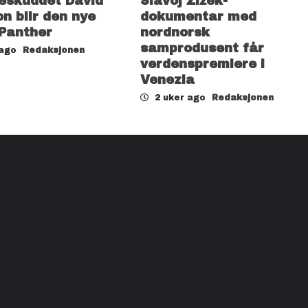
eskuddet David
Slavoj Žižek-
n blir den nye
dokumentar med
 Panther
nordnorsk
samprodusent får
 ago
Redaksjonen
verdenspremiere i
Venezia
2 uker ago
Redaksjonen