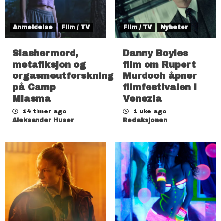
Anmeldelse
Film / TV
Film / TV
Nyheter
Slashermord,
Danny Boyles
metafiksjon og
film om Rupert
orgasmeutforskning
Murdoch åpner
på Camp
filmfestivalen i
Miasma
Venezia
14 timer ago
1 uke ago
Aleksander Huser
Redaksjonen