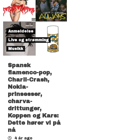
Anmeldelse
Live og strømming
Musikk
Spansk
flamenco-pop,
Charli-Crash,
Nokia-
prinsesser,
charva-
drittunger,
Koppen og Kars:
Dette hører vi på
nå
4 år ago