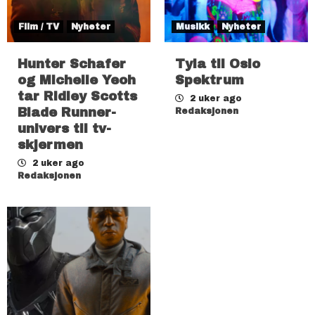
Film / TV
Nyheter
Musikk
Nyheter
Hunter Schafer
Tyla til Oslo
og Michelle Yeoh
Spektrum
tar Ridley Scotts
2 uker ago
Blade Runner-
Redaksjonen
univers til tv-
skjermen
2 uker ago
Redaksjonen