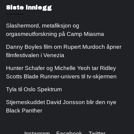
Kjøp Cialis 20mg
Kjøpe Viagra reseptfri
Siste innlegg
Slashermord, metafiksjon og
orgasmeutforskning på Camp Miasma
Danny Boyles film om Rupert Murdoch åpner
filmfestivalen i Venezia
Hunter Schafer og Michelle Yeoh tar Ridley
Scotts Blade Runner-univers til tv-skjermen
Tyla til Oslo Spektrum
Stjerneskuddet David Jonsson blir den nye
Black Panther
Instagram
Facebook
Twitter