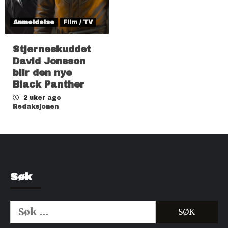
Anmeldelse
Film / TV
Stjerneskuddet
David Jonsson
blir den nye
Black Panther
2 uker ago
Redaksjonen
Søk
Søk
etter: