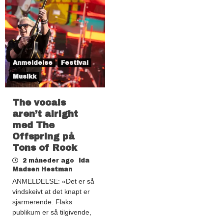
Anmeldelse
Festival
Musikk
The vocals
aren’t alright
med The
Offspring på
Tons of Rock
2 måneder ago
Ida
Madsen Hestman
ANMELDELSE: «Det er så
vindskeivt at det knapt er
sjarmerende. Flaks
publikum er så tilgivende,