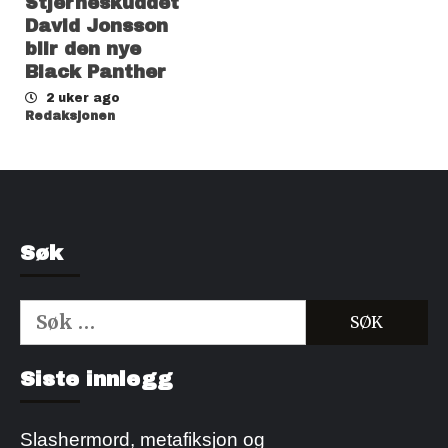
Stjerneskuddet
David Jonsson
blir den nye
Black Panther
2 uker ago
Redaksjonen
Søk
Søk
etter:
Kjøp Cialis 20mg
Kjøpe Viagra reseptfri
Siste innlegg
Slashermord, metafiksjon og