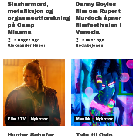
Slashermord,
Danny Boyles
metafiksjon og
film om Rupert
orgasmeutforskning
Murdoch åpner
på Camp
filmfestivalen i
Miasma
Venezia
2 dager ago
2 uker ago
Aleksander Huser
Redaksjonen
Film / TV
Nyheter
Musikk
Nyheter
Hunter Schafer
Tyla til Oslo