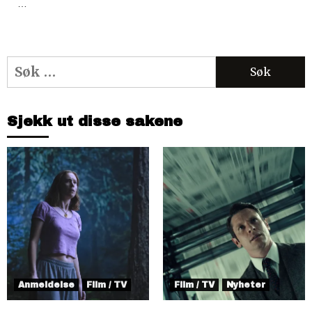
…
Søk
etter:
Sjekk ut disse sakene
Anmeldelse
Film / TV
Film / TV
Nyheter