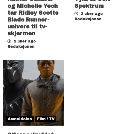
og Michelle Yeoh
Spektrum
tar Ridley Scotts
2 uker ago
Blade Runner-
Redaksjonen
univers til tv-
skjermen
2 uker ago
Redaksjonen
Anmeldelse
Film / TV