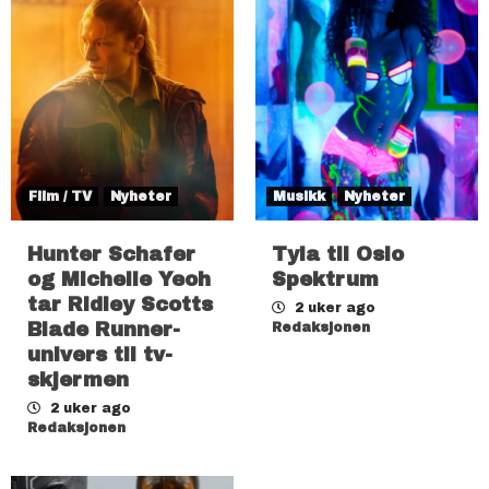
Film / TV
Nyheter
Musikk
Nyheter
Hunter Schafer
Tyla til Oslo
og Michelle Yeoh
Spektrum
tar Ridley Scotts
2 uker ago
Blade Runner-
Redaksjonen
univers til tv-
skjermen
2 uker ago
Redaksjonen