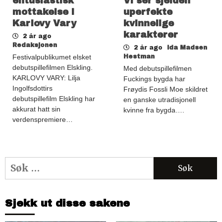
entusiastisk
Vi ser sjelden
mottakelse i
uperfekte
Karlovy Vary
kvinnelige
karakterer
2 år ago
Redaksjonen
2 år ago
Ida Madsen
Festivalpublikumet elsket
Hestman
debutspillefilmen Elskling.
Med debutspillefilmen
KARLOVY VARY: Lilja
Fuckings bygda har
Ingolfsdottirs
Frøydis Fossli Moe skildret
debutspillefilm Elskling har
en ganske utradisjonell
akkurat hatt sin
kvinne fra bygda….
verdenspremiere…
Søk
etter:
Sjekk ut disse sakene