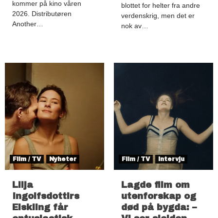
kommer på kino våren
blottet for helter fra andre
2026. Distributøren
verdenskrig, men det er
Another…
nok av…
Film / TV
Nyheter
Film / TV
Intervju
Lilja
Lagde film om
Ingolfsdottirs
utenforskap og
Elskling får
død på bygda: –