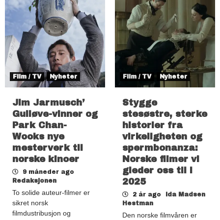
Film / TV
Nyheter
Film / TV
Nyheter
Jim Jarmusch’
Stygge
Gulløve-vinner og
stesøstre, sterke
Park Chan-
historier fra
Wooks nye
virkeligheten og
mesterverk til
spermbonanza:
norske kinoer
Norske filmer vi
gleder oss til i
9 måneder ago
2025
Redaksjonen
To solide auteur-filmer er
2 år ago
Ida Madsen
sikret norsk
Hestman
filmdustribusjon og
Den norske filmvåren er