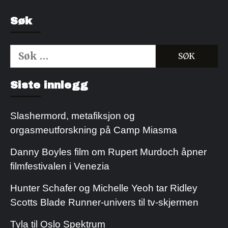
Søk
Søk
etter:
Kjøp Cialis 20mg
Kjøpe Viagra reseptfri
Siste innlegg
Slashermord, metafiksjon og
orgasmeutforskning på Camp Miasma
Danny Boyles film om Rupert Murdoch åpner
filmfestivalen i Venezia
Hunter Schafer og Michelle Yeoh tar Ridley
Scotts Blade Runner-univers til tv-skjermen
Tyla til Oslo Spektrum