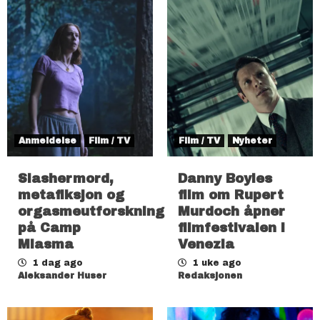
Anmeldelse
Film / TV
Film / TV
Nyheter
Slashermord,
Danny Boyles
metafiksjon og
film om Rupert
orgasmeutforskning
Murdoch åpner
på Camp
filmfestivalen i
Miasma
Venezia
1 dag ago
1 uke ago
Aleksander Huser
Redaksjonen