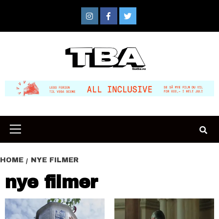
Skip
to
Instagram
Facebook
Twitter
content
Primary
Menu
HOME
NYE FILMER
nye filmer