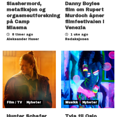
Slashermord,
Danny Boyles
metafiksjon og
film om Rupert
orgasmeutforskning
Murdoch åpner
på Camp
filmfestivalen i
Miasma
Venezia
8 timer ago
1 uke ago
Aleksander Huser
Redaksjonen
Film / TV
Nyheter
Musikk
Nyheter
Hunter Schafer
Tyla til Oslo