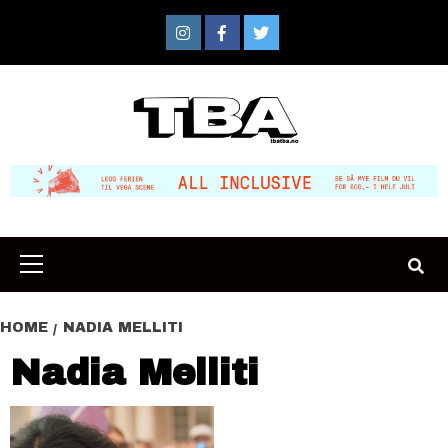
Skip
to
Instagram
Facebook
Twitter
content
Primary
Menu
HOME
NADIA MELLITI
Nadia Melliti