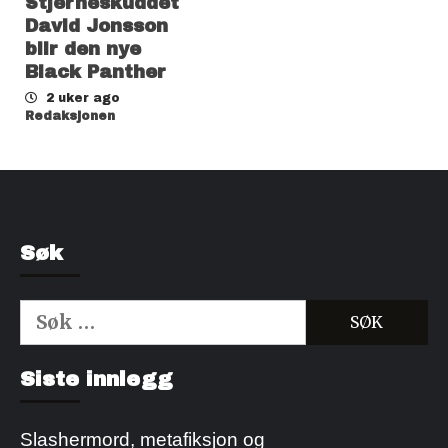
Stjerneskuddet
David Jonsson
blir den nye
Black Panther
2 uker ago
Redaksjonen
Søk
Søk
etter:
Kjøp Cialis 20mg
Kjøpe Viagra reseptfri
Siste innlegg
Slashermord, metafiksjon og