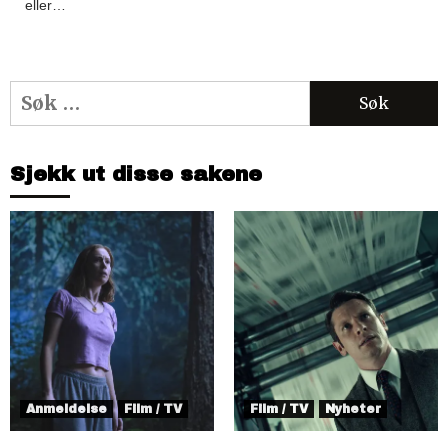
eller…
Søk
etter:
Sjekk ut disse sakene
Anmeldelse
Film / TV
Film / TV
Nyheter