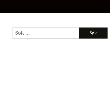
Søk
etter: