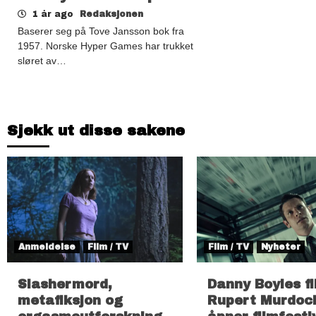
1 år ago
Redaksjonen
Baserer seg på Tove Jansson bok fra
1957. Norske Hyper Games har trukket
sløret av…
Sjekk ut disse sakene
Anmeldelse
Film / TV
Film / TV
Nyheter
Slashermord,
Danny Boyles f
metafiksjon og
Rupert Murdoc