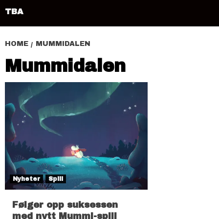
TBA
HOME
MUMMIDALEN
Mummidalen
Nyheter
Spill
Følger opp suksessen
med nytt Mummi-spill