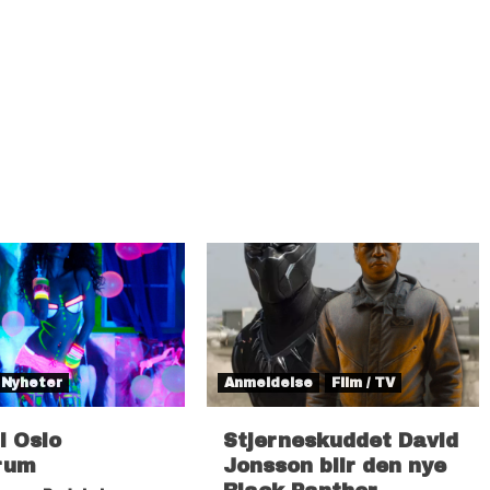
Nyheter
Anmeldelse
Film / TV
il Oslo
Stjerneskuddet David
rum
Jonsson blir den nye