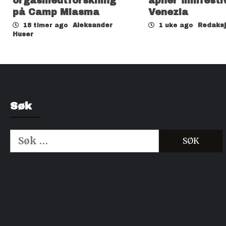
orgasmeutforskning
åpner filmfesti
på Camp Miasma
Venezia
18 timer ago
Aleksander
1 uke ago
Redaks
Huser
Søk
Søk
etter:
Kjøp Cialis 20mg
Kjøpe Viagra reseptfri