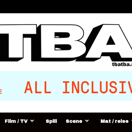
Film / TV
Spill
Scene
Mat / reise