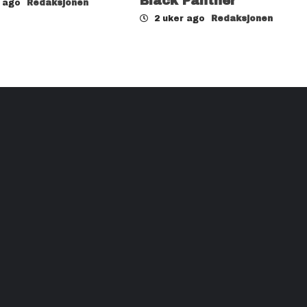
Black Panther
r ago
Redaksjonen
2 uker ago
Redaksjonen