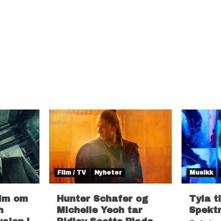
Film / TV
Nyheter
Musikk
ilm om
Hunter Schafer og
Tyla t
h
Michelle Yeoh tar
Spekt