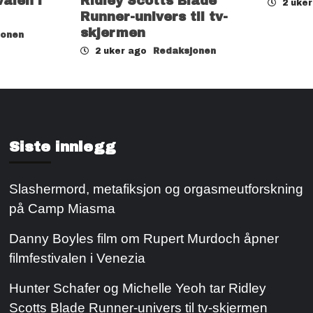
valen i
Ridley Scotts Blade
2 uke
Runner-univers til tv-
skjermen
jonen
2 uker ago
Redaksjonen
Siste innlegg
Slashermord, metafiksjon og orgasmeutforskning
på Camp Miasma
Danny Boyles film om Rupert Murdoch åpner
filmfestivalen i Venezia
Hunter Schafer og Michelle Yeoh tar Ridley
Scotts Blade Runner-univers til tv-skjermen