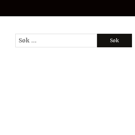
Søk
etter: