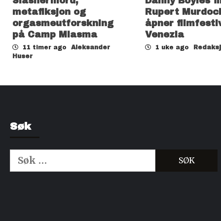
Slashermord,
Danny Boyles f
metafiksjon og
Rupert Murdoc
orgasmeutforskning
åpner filmfesti
på Camp Miasma
Venezia
11 timer ago
Aleksander
1 uke ago
Redaks
Huser
Søk
Søk
etter:
Kjøp Cialis 20mg
Kjøpe Viagra reseptfri