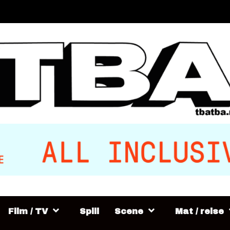
Film / TV
Spill
Scene
Mat / reise