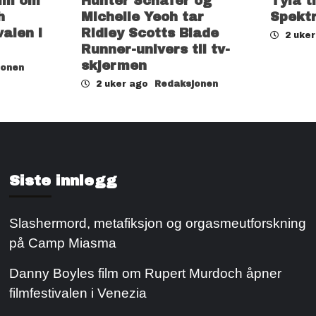
ilm om
Hunter Schafer og
Tyla t
h
Michelle Yeoh tar
Spekt
valen i
Ridley Scotts Blade
2 uke
Runner-univers til tv-
skjermen
jonen
2 uker ago
Redaksjonen
Siste innlegg
Slashermord, metafiksjon og orgasmeutforskning
på Camp Miasma
Danny Boyles film om Rupert Murdoch åpner
filmfestivalen i Venezia