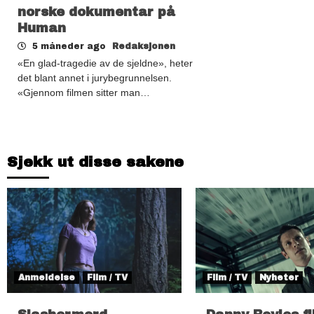
norske dokumentar på
Human
5 måneder ago
Redaksjonen
«En glad-tragedie av de sjeldne», heter
det blant annet i jurybegrunnelsen.
«Gjennom filmen sitter man…
Sjekk ut disse sakene
Anmeldelse
Film / TV
Film / TV
Nyheter