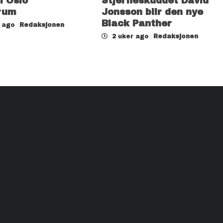
il Oslo
Stjerneskuddet David
rum
Jonsson blir den nye
Black Panther
r ago
Redaksjonen
2 uker ago
Redaksjonen