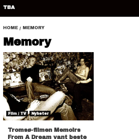
TBA
HOME
MEMORY
Memory
Film / TV
Nyheter
Tromsø-filmen Memoirs
From A Dream vant beste