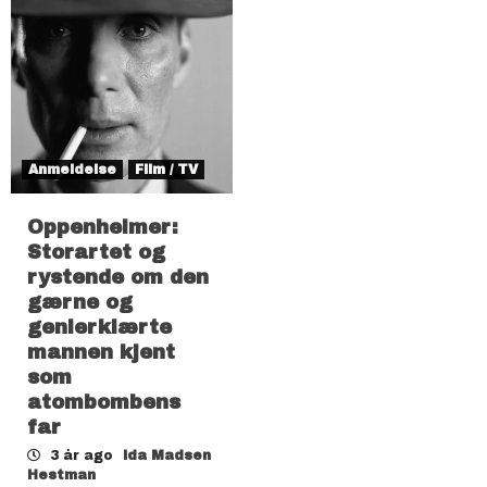
Anmeldelse
Film / TV
Oppenheimer:
Storartet og
rystende om den
gærne og
genierklærte
mannen kjent
som
atombombens
far
3 år ago
Ida Madsen
Hestman