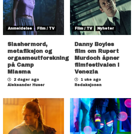
Anmeldelse
Film / TV
Film / TV
Nyheter
Slashermord,
Danny Boyles
metafiksjon og
film om Rupert
orgasmeutforskning
Murdoch åpner
på Camp
filmfestivalen i
Miasma
Venezia
2 dager ago
1 uke ago
Aleksander Huser
Redaksjonen