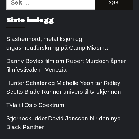
etter:
Kjøp Cialis 20mg
Kjøpe Viagra reseptfri
Siste innlegg
Slashermord, metafiksjon og
orgasmeutforskning på Camp Miasma
Danny Boyles film om Rupert Murdoch åpner
filmfestivalen i Venezia
Hunter Schafer og Michelle Yeoh tar Ridley
Scotts Blade Runner-univers til tv-skjermen
Tyla til Oslo Spektrum
Stjerneskuddet David Jonsson blir den nye
Black Panther