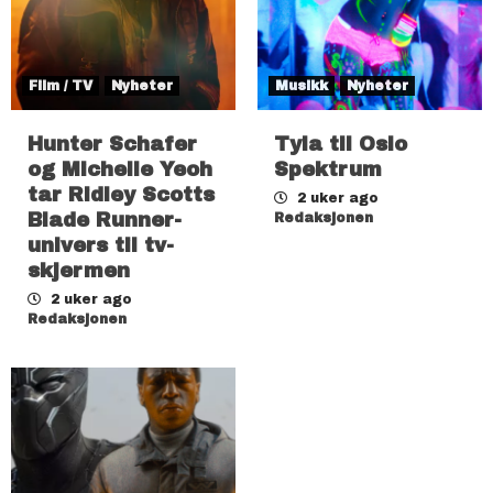
Film / TV
Nyheter
Musikk
Nyheter
Hunter Schafer
Tyla til Oslo
og Michelle Yeoh
Spektrum
tar Ridley Scotts
2 uker ago
Blade Runner-
Redaksjonen
univers til tv-
skjermen
2 uker ago
Redaksjonen