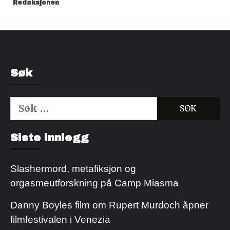
Redaksjonen
Søk
Søk
etter:
Kjøp Cialis 20mg
Kjøpe Viagra reseptfri
Siste innlegg
Slashermord, metafiksjon og
orgasmeutforskning på Camp Miasma
Danny Boyles film om Rupert Murdoch åpner
filmfestivalen i Venezia