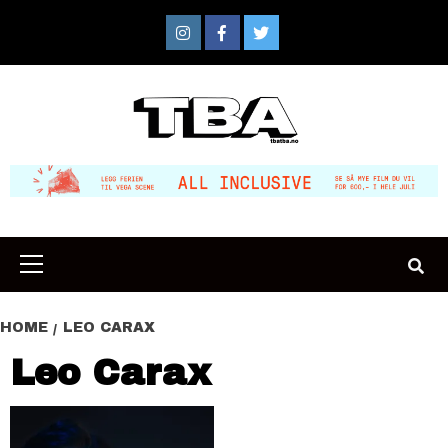
Skip
to
Instagram
Facebook
Twitter
content
Primary
Menu
HOME
LEO CARAX
Leo Carax