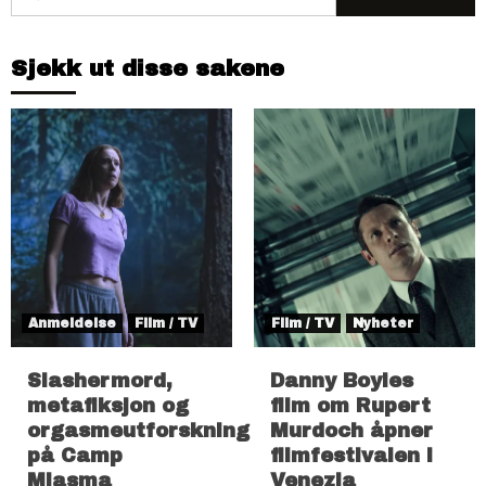
etter:
Sjekk ut disse sakene
Anmeldelse
Film / TV
Film / TV
Nyheter
Slashermord,
Danny Boyles
metafiksjon og
film om Rupert
orgasmeutforskning
Murdoch åpner
på Camp
filmfestivalen i
Miasma
Venezia