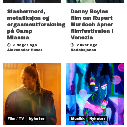
Slashermord,
Danny Boyles
metafiksjon og
film om Rupert
orgasmeutforskning
Murdoch åpner
på Camp
filmfestivalen i
Miasma
Venezia
3 dager ago
2 uker ago
Aleksander Huser
Redaksjonen
Film / TV
Nyheter
Musikk
Nyheter