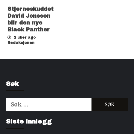
Stjerneskuddet
David Jonsson
blir den nye
Black Panther
2 uker ago
Redaksjonen
Søk
Søk
etter:
Kjøp Cialis 20mg
Kjøpe Viagra reseptfri
Siste innlegg