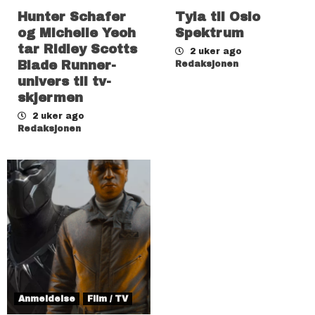
Hunter Schafer
Tyla til Oslo
og Michelle Yeoh
Spektrum
tar Ridley Scotts
2 uker ago
Blade Runner-
Redaksjonen
univers til tv-
skjermen
2 uker ago
Redaksjonen
Anmeldelse
Film / TV