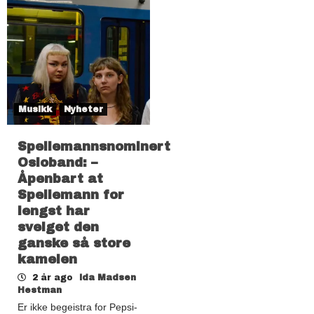
Musikk
Nyheter
Spellemannsnominert
Osloband: –
Åpenbart at
Spellemann for
lengst har
svelget den
ganske så store
kamelen
2 år ago
Ida Madsen
Hestman
Er ikke begeistra for Pepsi-