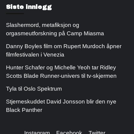
Kjøp Cialis 20mg
Kjøpe Viagra reseptfri
Siste innlegg
Slashermord, metafiksjon og
orgasmeutforskning på Camp Miasma
Danny Boyles film om Rupert Murdoch åpner
filmfestivalen i Venezia
Hunter Schafer og Michelle Yeoh tar Ridley
Scotts Blade Runner-univers til tv-skjermen
Tyla til Oslo Spektrum
Stjerneskuddet David Jonsson blir den nye
Black Panther
Instagram
Facebook
Twitter