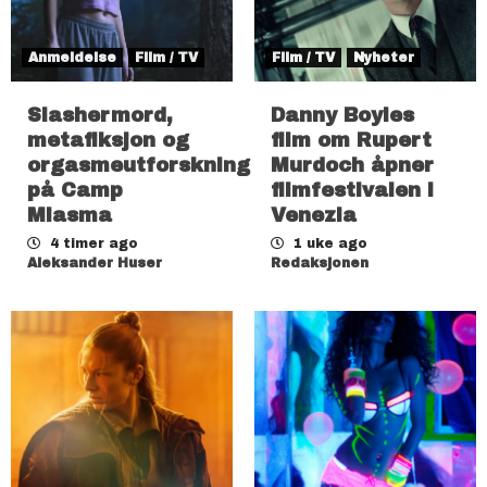
Anmeldelse
Film / TV
Film / TV
Nyheter
Slashermord,
Danny Boyles
metafiksjon og
film om Rupert
orgasmeutforskning
Murdoch åpner
på Camp
filmfestivalen i
Miasma
Venezia
4 timer ago
1 uke ago
Aleksander Huser
Redaksjonen