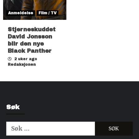
Anmeldelse
Film / TV
Stjerneskuddet
David Jonsson
blir den nye
Black Panther
2 uker ago
Redaksjonen
Søk
Søk
etter: