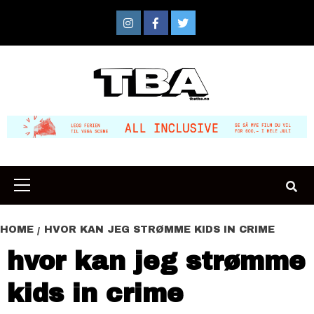
Skip
to
Instagram
Facebook
Twitter
content
Primary
Menu
HOME
HVOR KAN JEG STRØMME KIDS IN CRIME
hvor kan jeg strømme
kids in crime