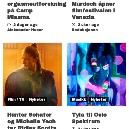
orgasmeutforskning
Murdoch åpner
på Camp
filmfestivalen i
Miasma
Venezia
2 dager ago
2 uker ago
Aleksander Huser
Redaksjonen
Film / TV
Nyheter
Musikk
Nyheter
Hunter Schafer
Tyla til Oslo
og Michelle Yeoh
Spektrum
tar Ridley Scotts
2 uker ago