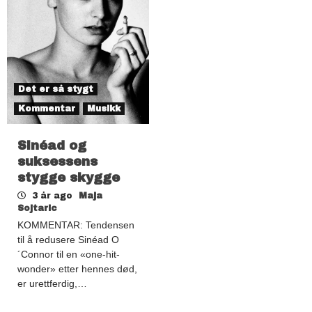
Det er så stygt
Kommentar
Musikk
Sinéad og
suksessens
stygge skygge
3 år ago
Maja
Sojtaric
KOMMENTAR: Tendensen
til å redusere Sinéad O
´Connor til en «one-hit-
wonder» etter hennes død,
er urettferdig,…