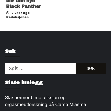
blir den nye
Black Panther
2 uker ago
Redaksjonen
Søk
Søk
etter:
Kjøp Cialis 20mg
Kjøpe Viagra reseptfri
Siste innlegg
Slashermord, metafiksjon og
orgasmeutforskning på Camp Miasma