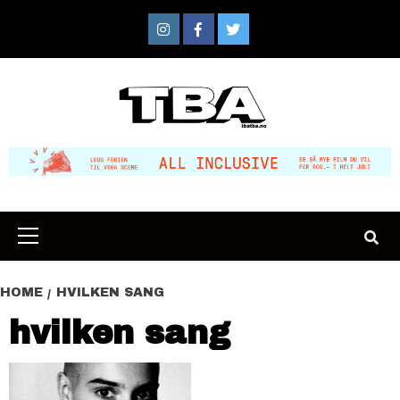
Skip
to
Instagram
Facebook
Twitter
content
Primary
Menu
HOME
HVILKEN SANG
hvilken sang