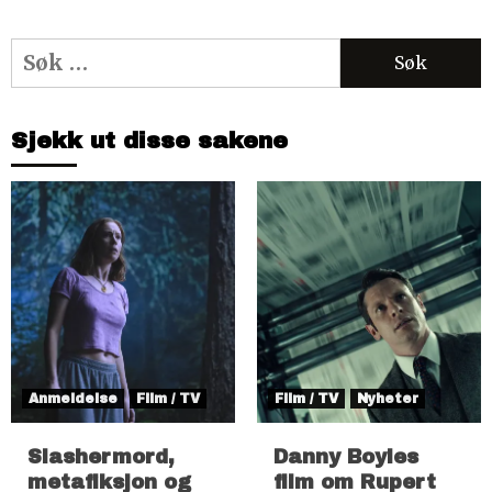
Søk
etter:
Sjekk ut disse sakene
Anmeldelse
Film / TV
Film / TV
Nyheter
Slashermord,
Danny Boyles
metafiksjon og
film om Rupert