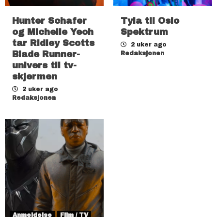
Hunter Schafer
Tyla til Oslo
og Michelle Yeoh
Spektrum
tar Ridley Scotts
2 uker ago
Blade Runner-
Redaksjonen
univers til tv-
skjermen
2 uker ago
Redaksjonen
Anmeldelse
Film / TV