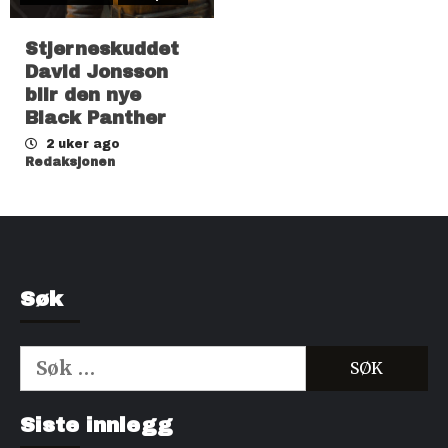
Stjerneskuddet
David Jonsson
blir den nye
Black Panther
2 uker ago
Redaksjonen
Søk
Søk
etter:
Kjøp Cialis 20mg
Kjøpe Viagra reseptfri
Siste innlegg