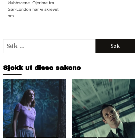
klubbscene. Ojerime fra
Sør-London har vi skrevet
om…
Søk
etter:
Sjekk ut disse sakene