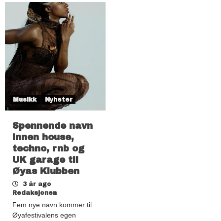
Musikk
Nyheter
Spennende navn
innen house,
techno, rnb og
UK garage til
Øyas Klubben
3 år ago
Redaksjonen
Fem nye navn kommer til
Øyafestivalens egen