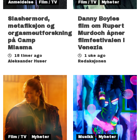
Anmeldelse
Film / TV
Film / TV
Nyheter
Slashermord,
Danny Boyles
metafiksjon og
film om Rupert
orgasmeutforskning
Murdoch åpner
på Camp
filmfestivalen i
Miasma
Venezia
18 timer ago
1 uke ago
Aleksander Huser
Redaksjonen
Film / TV
Nyheter
Musikk
Nyheter