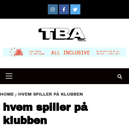
Skip
to
Instagram
Facebook
Twitter
content
Primary
Menu
HOME
HVEM SPILLER PÅ KLUBBEN
hvem spiller på
klubben