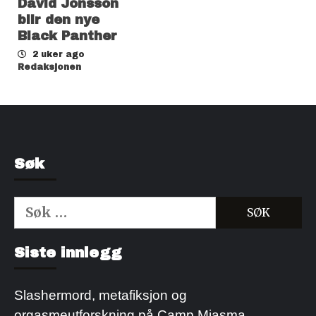
David Jonsson
blir den nye
Black Panther
2 uker ago
Redaksjonen
Søk
Søk
etter:
Kjøp Cialis 20mg
Kjøpe Viagra reseptfri
Siste innlegg
Slashermord, metafiksjon og
orgasmeutforskning på Camp Miasma