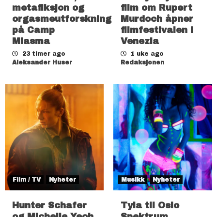
metafiksjon og
film om Rupert
orgasmeutforskning
Murdoch åpner
på Camp
filmfestivalen i
Miasma
Venezia
23 timer ago
1 uke ago
Aleksander Huser
Redaksjonen
Film / TV
Nyheter
Musikk
Nyheter
Hunter Schafer
Tyla til Oslo
og Michelle Yeoh
Spektrum