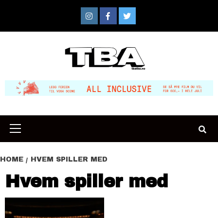
Skip
to
Instagram
Facebook
Twitter
content
Primary
Menu
HOME
HVEM SPILLER MED
Hvem spiller med