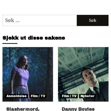
Søk
etter:
Sjekk ut disse sakene
Anmeldelse
Film / TV
Film / TV
Nyheter
Slashermord,
Danny Boyles