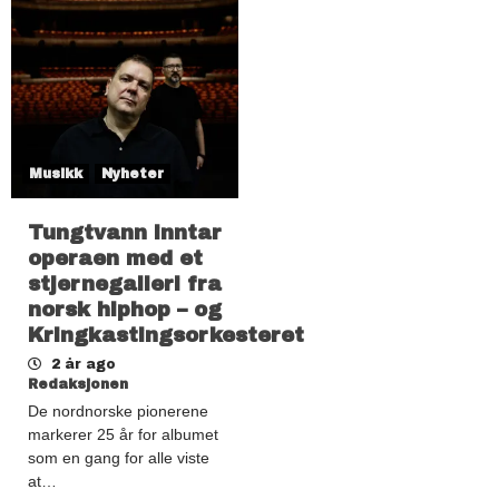
Musikk
Nyheter
Tungtvann inntar
operaen med et
stjernegalleri fra
norsk hiphop – og
Kringkastingsorkesteret
2 år ago
Redaksjonen
De nordnorske pionerene
markerer 25 år for albumet
som en gang for alle viste
at…