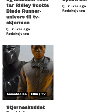
tar Ridley Scotts
2 uker ago
Blade Runner-
Redaksjonen
univers til tv-
skjermen
2 uker ago
Redaksjonen
Anmeldelse
Film / TV
Stjerneskuddet