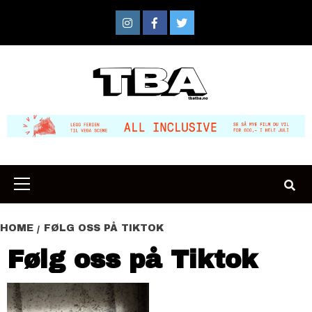
Skip
to
Instagram
Facebook
Twitter
content
Primary
Menu
HOME
FØLG OSS PÅ TIKTOK
Følg oss på Tiktok