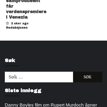
samprodusent
får
verdenspremiere
i Venezia
2 uker ago
Redaksjonen
Søk
Søk
etter:
Kjøp Cialis 20mg
Kjøpe Viagra reseptfri
Siste innlegg
Danny Boyles film om Rupert Murdoch åpner