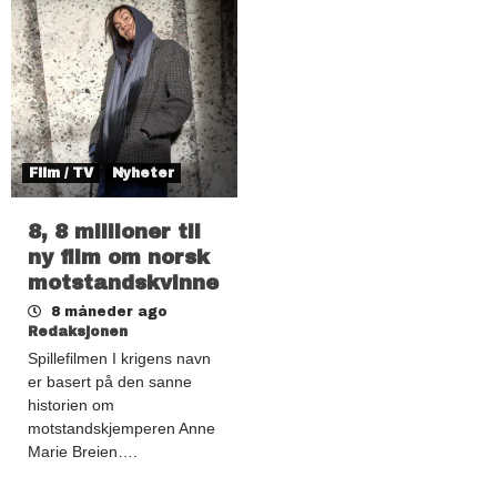
Film / TV
Nyheter
8, 8 millioner til
ny film om norsk
motstandskvinne
8 måneder ago
Redaksjonen
Spillefilmen I krigens navn
er basert på den sanne
historien om
motstandskjemperen Anne
Marie Breien….