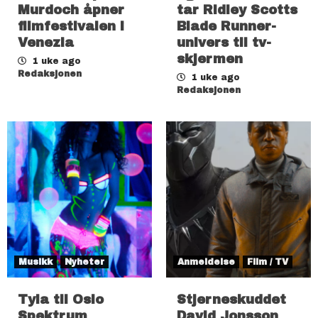
Murdoch åpner
tar Ridley Scotts
filmfestivalen i
Blade Runner-
Venezia
univers til tv-
skjermen
1 uke ago
Redaksjonen
1 uke ago
Redaksjonen
Musikk
Nyheter
Anmeldelse
Film / TV
Tyla til Oslo
Stjerneskuddet
Spektrum
David Jonsson