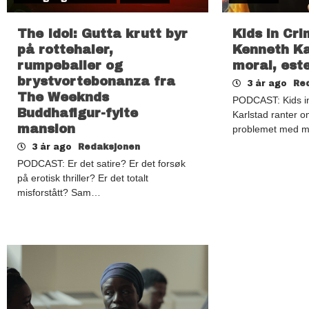
The Idol: Gutta krutt byr
Kids in Cr
på rottehaler,
Kenneth K
rumpeballer og
moral, este
brystvortebonanza fra
3 år ago
Re
The Weeknds
PODCAST: Kids i
Buddhafigur-fylte
Karlstad ranter 
mansion
problemet med m
3 år ago
Redaksjonen
PODCAST: Er det satire? Er det forsøk
på erotisk thriller? Er det totalt
misforstått? Sam…