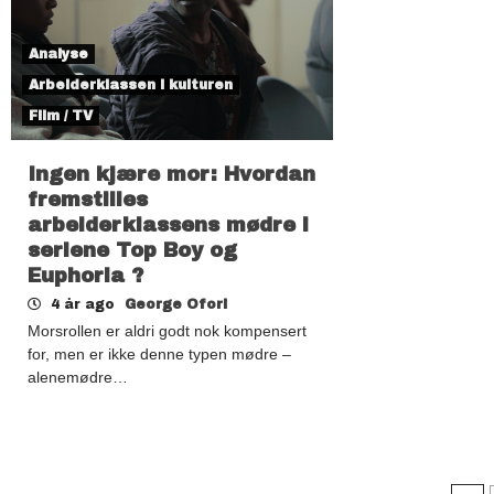
Analyse
Arbeiderklassen i kulturen
Film / TV
Ingen kjære mor: Hvordan
fremstilles
arbeiderklassens mødre i
seriene Top Boy og
Euphoria ?
4 år ago
George Ofori
Morsrollen er aldri godt nok kompensert
for, men er ikke denne typen mødre –
alenemødre…