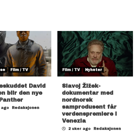
lse
Film / TV
Film / TV
Nyheter
eskuddet David
Slavoj Žižek-
n blir den nye
dokumentar med
 Panther
nordnorsk
samprodusent får
r ago
Redaksjonen
verdenspremiere i
Venezia
2 uker ago
Redaksjonen