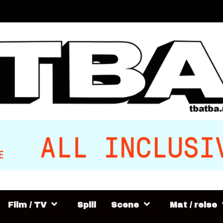
Film / TV
Spill
Scene
Mat / reise