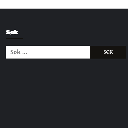
Søk
Søk
etter:
Kjøp Cialis 20mg
Kjøpe Viagra reseptfri