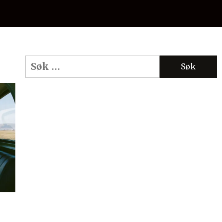
Søk
etter: