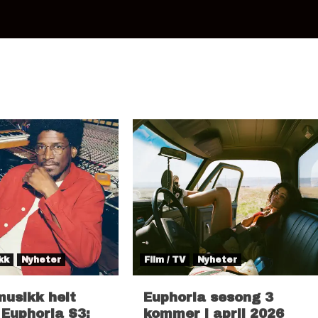
kk
Nyheter
Film / TV
Nyheter
musikk helt
Euphoria sesong 3
 Euphoria S3:
kommer i april 2026