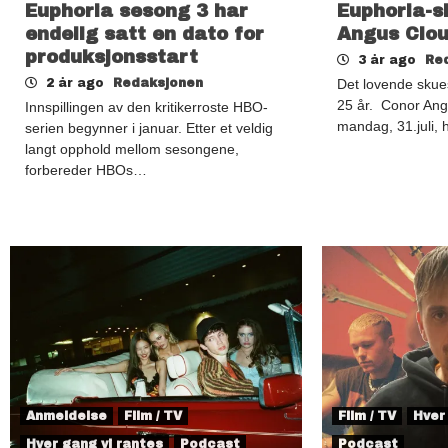
Euphoria sesong 3 har
Euphoria-s
endelig satt en dato for
Angus Clou
produksjonsstart
3 år ago
Re
2 år ago
Redaksjonen
Det lovende skues
25 år. Conor An
Innspillingen av den kritikerroste HBO-
mandag, 31.juli
serien begynner i januar. Etter et veldig
langt opphold mellom sesongene,
forbereder HBOs…
Anmeldelse
Film / TV
Film / TV
Hver
Hver gang vi rantes
Podcast
Podcast