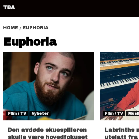
TBA
HOME
EUPHORIA
Euphoria
Film / TV
Nyheter
Film / TV
Musi
Den avdøde skuespilleren
Labrinths 
skulle være hovedfokuset
utelatt fra