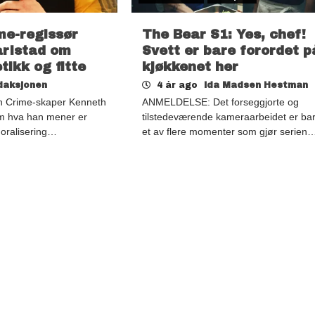
ime-regissør
The Bear S1: Yes, chef!
arlstad om
Svett er bare forordet p
tikk og fitte
kjøkkenet her
daksjonen
4 år ago
Ida Madsen Hestman
n Crime-skaper Kenneth
ANMELDELSE: Det forseggjorte og
om hva han mener er
tilstedeværende kameraarbeidet er ba
oralisering…
et av flere momenter som gjør serien