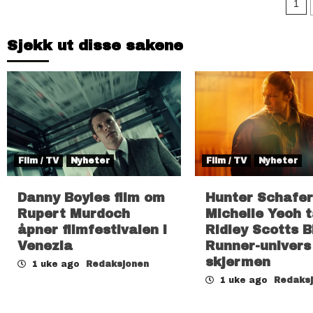
Si
1
Sjekk ut disse sakene
Film / TV
Nyheter
Film / TV
Nyheter
Danny Boyles film om
Hunter Schafer
Rupert Murdoch
Michelle Yeoh t
åpner filmfestivalen i
Ridley Scotts B
Venezia
Runner-univers t
skjermen
1 uke ago
Redaksjonen
1 uke ago
Redaks