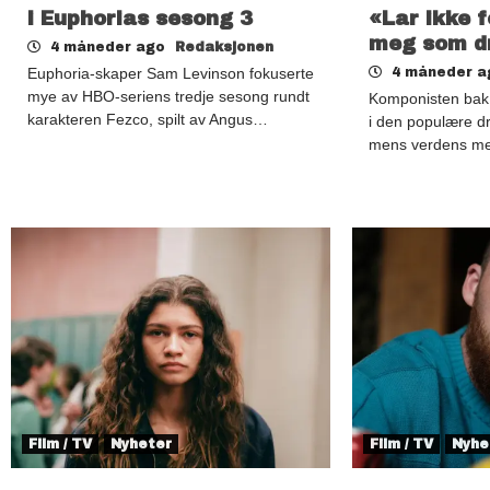
i Euphorias sesong 3
«Lar ikke 
meg som dr
4 måneder ago
Redaksjonen
Euphoria-skaper Sam Levinson fokuserte
4 måneder 
mye av HBO-seriens tredje sesong rundt
Komponisten bak
karakteren Fezco, spilt av Angus…
i den populære dr
mens verdens me
Film / TV
Nyheter
Film / TV
Nyhe