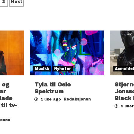
depaginering
2
Next
Musikk
Nyheter
Anmelde
 og
Tyla til Oslo
Stjern
ar
Spektrum
Jonsso
lade
Black
1 uke ago
Redaksjonen
il tv-
2 uke
jonen