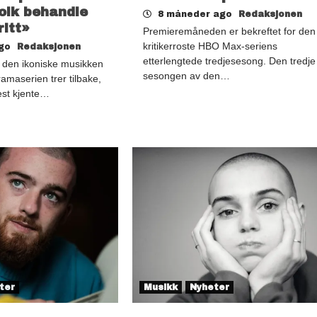
folk behandle
8 måneder ago
Redaksjonen
itt»
Premieremåneden er bekreftet for den
kritikerroste HBO Max-seriens
ago
Redaksjonen
etterlengtede tredjesesong. Den tredje
 den ikoniske musikken
sesongen av den…
amaserien trer tilbake,
st kjente…
ter
Musikk
Nyheter