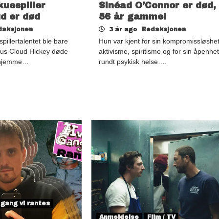
kuespiller
Sinéad O’Connor er død,
d er død
56 år gammel
daksjonen
3 år ago
Redaksjonen
pillertalentet ble bare
Hun var kjent for sin kompromissløshet
gus Cloud Hickey døde
aktivisme, spiritisme og for sin åpenhet
, hjemme…
rundt psykisk helse….
 gang vi rantes
Anmeldelse
Film / TV