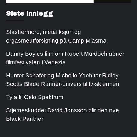
etter:
Kjøp Cialis 20mg
Kjøpe Viagra reseptfri
Siste innlegg
Slashermord, metafiksjon og
orgasmeutforskning på Camp Miasma
Danny Boyles film om Rupert Murdoch åpner
filmfestivalen i Venezia
Hunter Schafer og Michelle Yeoh tar Ridley
Scotts Blade Runner-univers til tv-skjermen
Tyla til Oslo Spektrum
Stjerneskuddet David Jonsson blir den nye
Black Panther