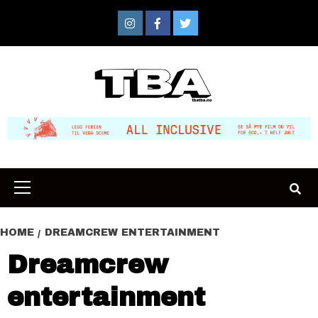
Skip
to
Instagram
Facebook
Twitter
content
Primary
Menu
HOME
DREAMCREW ENTERTAINMENT
Dreamcrew
entertainment