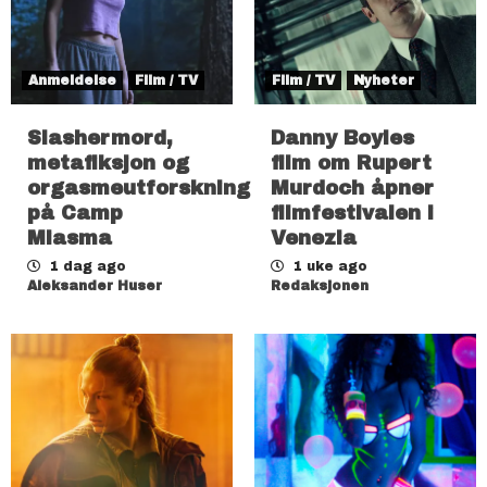
Anmeldelse
Film / TV
Film / TV
Nyheter
Slashermord,
Danny Boyles
metafiksjon og
film om Rupert
orgasmeutforskning
Murdoch åpner
på Camp
filmfestivalen i
Miasma
Venezia
1 dag ago
1 uke ago
Aleksander Huser
Redaksjonen