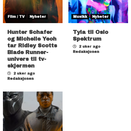
Film / TV
Nyheter
Musikk
Nyheter
Hunter Schafer
Tyla til Oslo
og Michelle Yeoh
Spektrum
tar Ridley Scotts
2 uker ago
Blade Runner-
Redaksjonen
univers til tv-
skjermen
2 uker ago
Redaksjonen