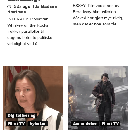
ESSAY: Filmversjonen av
2 år ago
Ida Madsen
Broadway-hitmusikalen
Hestman
Wicked har gjort mye riktig,
INTERVJU: TV-satiren
men det er noe som får…
Whiskey on the Rocks
trekker paralleller til
dagens betente politiske
virkelighet ved å…
Digitalisering
Film / TV
Nyheter
Anmeldelse
Film / TV