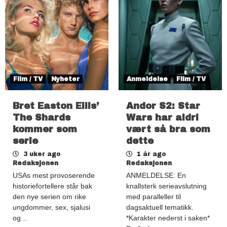
Film / TV
Nyheter
Anmeldelse
Film / TV
Bret Easton Ellis’
Andor S2: Star
The Shards
Wars har aldri
kommer som
vært så bra som
serie
dette
3 uker ago
1 år ago
Redaksjonen
Redaksjonen
USAs mest provoserende
ANMELDELSE: En
historiefortellere står bak
knallsterk serieavslutning
den nye serien om rike
med paralleller til
ungdommer, sex, sjalusi
dagsaktuell tematikk.
og…
*Karakter nederst i saken*