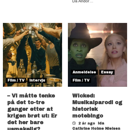
Da Andor…
Anmeldelse
Essay
Film / TV
Intervju
Film / TV
– Vi måtte tenke
Wicked:
på det to-tre
Musikalparodi og
ganger etter at
historisk
krigen brøt ut: Er
motebingo
det her bare
2 år ago
Ida
usmakelig?
Cathrine Holme Nielsen