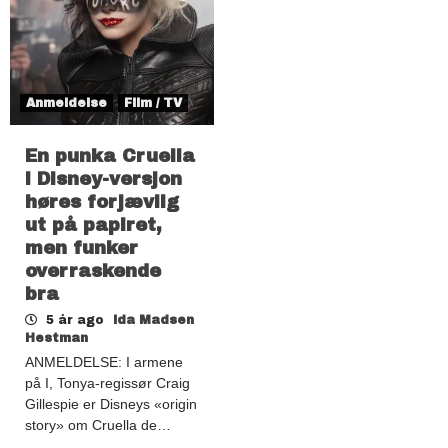
Anmeldelse
Film / TV
En punka Cruella
i Disney-versjon
høres forjævlig
ut på papiret,
men funker
overraskende
bra
5 år ago
Ida Madsen
Hestman
ANMELDELSE: I armene
på I, Tonya-regissør Craig
Gillespie er Disneys «origin
story» om Cruella de…