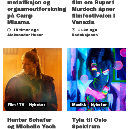
metafiksjon og
film om Rupert
orgasmeutforskning
Murdoch åpner
på Camp
filmfestivalen i
Miasma
Venezia
18 timer ago
1 uke ago
Aleksander Huser
Redaksjonen
Film / TV
Nyheter
Musikk
Nyheter
Hunter Schafer
Tyla til Oslo
og Michelle Yeoh
Spektrum