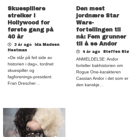
Skuespillere
Den mest
streiker i
jordnære Star
Hollywood for
Wars-
første gang på
fortellingen til
40 år
nå: Fem grunner
til å se Andor
3 år ago
Ida Madsen
Hestman
4 år ago
Steffen Stø
«De står på feil side av
ANMELDELSE: Andor
historien i dag», tordnet
forteller bakhistorien om
skuespiller og
Rogue One-karakteren
fagforenings-president
Cassian Andor i det som er
Fran Drescher…
den kanskje…