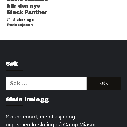
blir den nye
Black Panther
2 uker ago
Redaksjonen
Søk
Søk
etter:
Kjøp Cialis 20mg
Kjøpe Viagra reseptfri
Siste innlegg
Slashermord, metafiksjon og
orgasmeutforskning på Camp Miasma