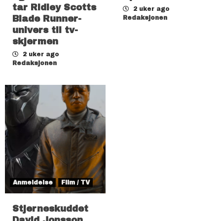
tar Ridley Scotts
2 uker ago
Blade Runner-
Redaksjonen
univers til tv-
skjermen
2 uker ago
Redaksjonen
Anmeldelse
Film / TV
Stjerneskuddet
David Jonsson