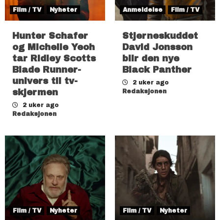
Film / TV
Nyheter
Anmeldelse
Film / TV
Hunter Schafer
Stjerneskuddet
og Michelle Yeoh
David Jonsson
tar Ridley Scotts
blir den nye
Blade Runner-
Black Panther
univers til tv-
2 uker ago
skjermen
Redaksjonen
2 uker ago
Redaksjonen
Film / TV
Nyheter
Film / TV
Nyheter