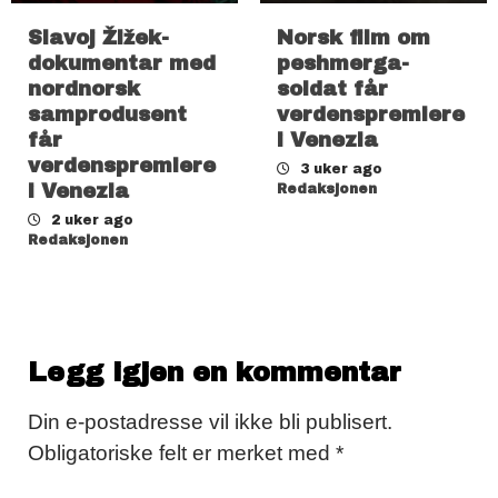
Slavoj Žižek-
Norsk film om
dokumentar med
peshmerga-
nordnorsk
soldat får
samprodusent
verdenspremiere
får
i Venezia
verdenspremiere
3 uker ago
i Venezia
Redaksjonen
2 uker ago
Redaksjonen
Legg igjen en kommentar
Din e-postadresse vil ikke bli publisert.
Obligatoriske felt er merket med
*