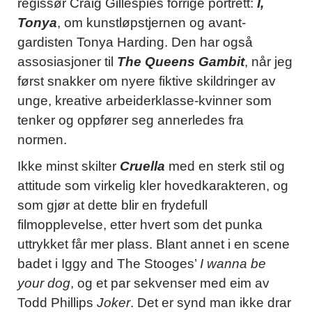
regissør Craig Gillespies forrige portrett:
I,
Tonya
, om kunstløpstjernen og avant-
gardisten Tonya Harding. Den har også
assosiasjoner til
The Queens Gambit
, når jeg
først snakker om nyere fiktive skildringer av
unge, kreative arbeiderklasse-kvinner som
tenker og oppfører seg annerledes fra
normen.
Ikke minst skilter
Cruella
med en sterk stil og
attitude som virkelig kler hovedkarakteren, og
som gjør at dette blir en frydefull
filmopplevelse, etter hvert som det punka
uttrykket får mer plass. Blant annet i en scene
badet i Iggy and The Stooges’
I wanna be
your dog
, og et par sekvenser med eim av
Todd Phillips
Joker
. Det er synd man ikke drar