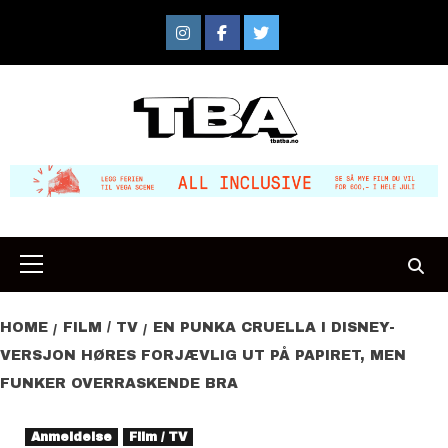
Skip
to
Instagram
Facebook
Twitter
content
Primary
Menu
HOME
FILM / TV
EN PUNKA CRUELLA I DISNEY-
VERSJON HØRES FORJÆVLIG UT PÅ PAPIRET, MEN
FUNKER OVERRASKENDE BRA
Anmeldelse
Film / TV