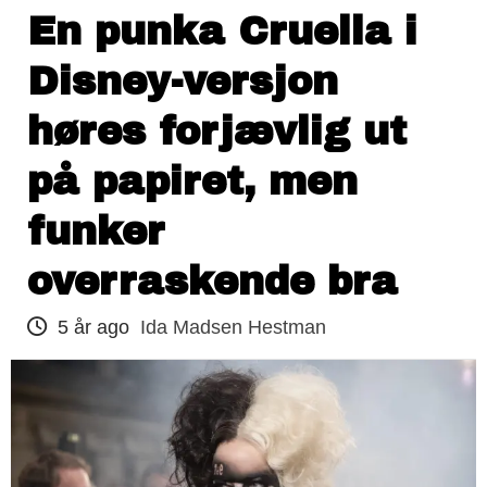
En punka Cruella i
Disney-versjon
høres forjævlig ut
på papiret, men
funker
overraskende bra
5 år ago
Ida Madsen Hestman