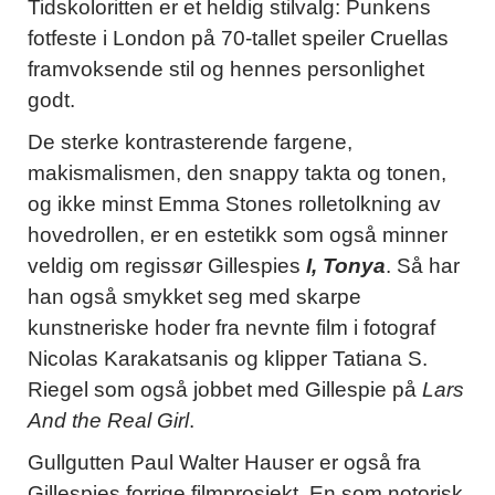
Tidskoloritten er et heldig stilvalg: Punkens
fotfeste i London på 70-tallet speiler Cruellas
framvoksende stil og hennes personlighet
godt.
De sterke kontrasterende fargene,
makismalismen, den snappy takta og tonen,
og ikke minst Emma Stones rolletolkning av
hovedrollen, er en estetikk som også minner
veldig om regissør Gillespies
I, Tonya
. Så har
han også smykket seg med skarpe
kunstneriske hoder fra nevnte film i fotograf
Nicolas Karakatsanis og klipper Tatiana S.
Riegel som også jobbet med Gillespie på
Lars
And the Real Girl
.
Gullgutten Paul Walter Hauser er også fra
Gillespies forrige filmprosjekt. En som notorisk