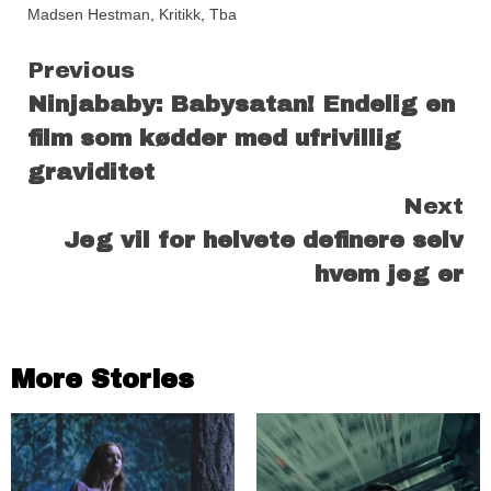
Madsen Hestman
,
Kritikk
,
Tba
Continue
Previous
Ninjababy: Babysatan! Endelig en
Reading
film som kødder med ufrivillig
graviditet
Next
Jeg vil for helvete definere selv
hvem jeg er
More Stories