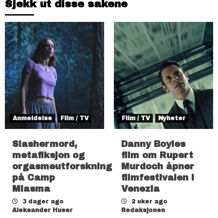
Sjekk ut disse sakene
Anmeldelse
Film / TV
Film / TV
Nyheter
Slashermord,
Danny Boyles
metafiksjon og
film om Rupert
orgasmeutforskning
Murdoch åpner
på Camp
filmfestivalen i
Miasma
Venezia
3 dager ago
2 uker ago
Aleksander Huser
Redaksjonen