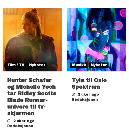
Film / TV
Nyheter
Musikk
Nyheter
Hunter Schafer
Tyla til Oslo
og Michelle Yeoh
Spektrum
tar Ridley Scotts
2 uker ago
Blade Runner-
Redaksjonen
univers til tv-
skjermen
2 uker ago
Redaksjonen