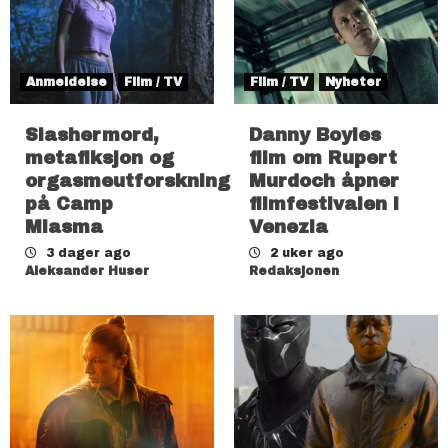
Anmeldelse
Film / TV
Film / TV
Nyheter
Slashermord,
Danny Boyles
metafiksjon og
film om Rupert
orgasmeutforskning
Murdoch åpner
på Camp
filmfestivalen i
Miasma
Venezia
3 dager ago
2 uker ago
Aleksander Huser
Redaksjonen