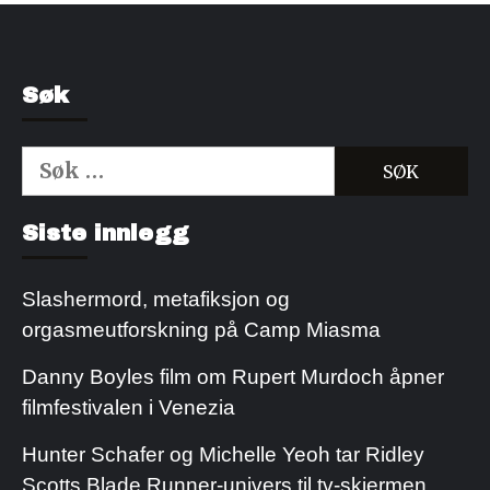
Søk
Søk
etter:
Kjøp Cialis 20mg
Kjøpe Viagra reseptfri
Siste innlegg
Slashermord, metafiksjon og
orgasmeutforskning på Camp Miasma
Danny Boyles film om Rupert Murdoch åpner
filmfestivalen i Venezia
Hunter Schafer og Michelle Yeoh tar Ridley
Scotts Blade Runner-univers til tv-skjermen