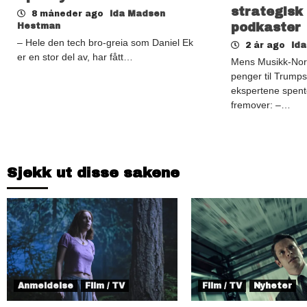
strategisk 
8 måneder ago
Ida Madsen
podkaster
Hestman
– Hele den tech bro-greia som Daniel Ek
2 år ago
Id
er en stor del av, har fått…
Mens Musikk-Norg
penger til Trumps
ekspertene spent
fremover: –…
Sjekk ut disse sakene
Anmeldelse
Film / TV
Film / TV
Nyheter