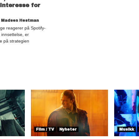
interesse for
a Madsen Hestman
e reagerer på Spotify-
 innsettelse, er
e på strategien
Film / TV
Nyheter
Musikk