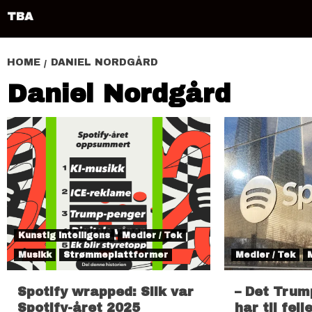
TBA
HOME
DANIEL NORDGÅRD
Daniel Nordgård
Kunstig intelligens
Medier / Tek
Musikk
Strømmeplattformer
Medier / Tek
Spotify wrapped: Slik var
– Det Trum
Spotify-året 2025
har til fell