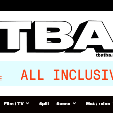
Film / TV
Spill
Scene
Mat / reise