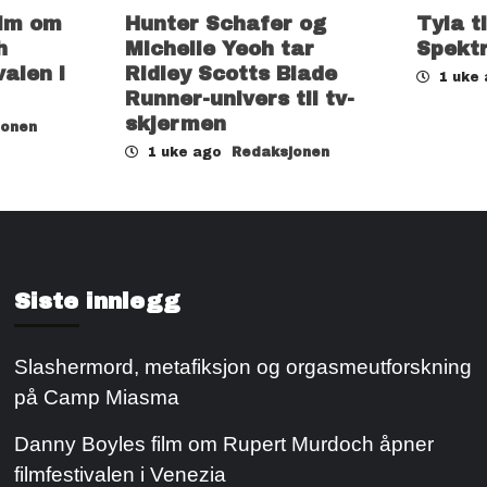
ilm om
Hunter Schafer og
Tyla t
h
Michelle Yeoh tar
Spekt
valen i
Ridley Scotts Blade
1 uke
Runner-univers til tv-
skjermen
jonen
1 uke ago
Redaksjonen
Siste innlegg
Slashermord, metafiksjon og orgasmeutforskning
på Camp Miasma
Danny Boyles film om Rupert Murdoch åpner
filmfestivalen i Venezia