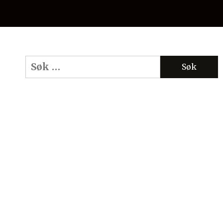
Søk
etter: