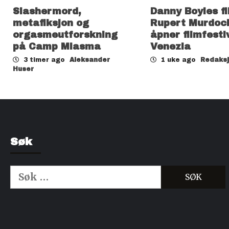
Slashermord,
Danny Boyles f
metafiksjon og
Rupert Murdoc
orgasmeutforskning
åpner filmfesti
på Camp Miasma
Venezia
3 timer ago
Aleksander
1 uke ago
Redaks
Huser
Søk
Søk
etter:
Kjøp Cialis 20mg
Kjøpe Viagra reseptfri