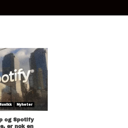
Musikk
Nyheter
p og Spotify
es, er nok en