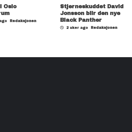
il Oslo
Stjerneskuddet David
rum
Jonsson blir den nye
Black Panther
 ago
Redaksjonen
2 uker ago
Redaksjonen