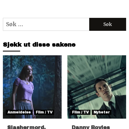
Søk
etter:
Sjekk ut disse sakene
Anmeldelse
Film / TV
Film / TV
Nyheter
Slashermord,
Danny Boyles