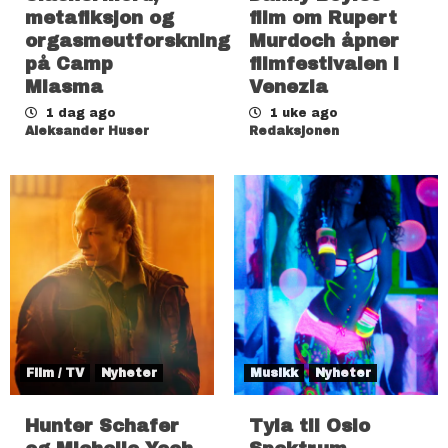
metafiksjon og
film om Rupert
orgasmeutforskning
Murdoch åpner
på Camp
filmfestivalen i
Miasma
Venezia
1 dag ago
1 uke ago
Aleksander Huser
Redaksjonen
Film / TV
Nyheter
Musikk
Nyheter
Hunter Schafer
Tyla til Oslo