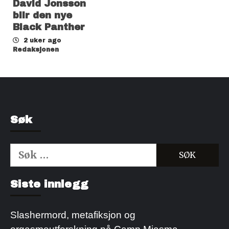
David Jonsson
blir den nye
Black Panther
2 uker ago
Redaksjonen
Søk
Søk
etter:
Kjøp Cialis 20mg
Kjøpe Viagra reseptfri
Siste innlegg
Slashermord, metafiksjon og