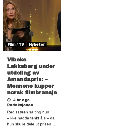
Film / TV
Nyheter
Vibeke
Løkkeberg under
utdeling av
Amandapris: –
Mennene kupper
norsk filmbransje
4 år ago
Redaksjonen
Regissøren sa ting hun
«ikke hadde tenkt å si» da
hun skulle dele ut prisen…