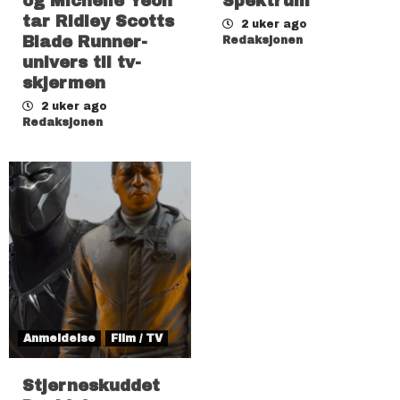
og Michelle Yeoh
Spektrum
tar Ridley Scotts
2 uker ago
Blade Runner-
Redaksjonen
univers til tv-
skjermen
2 uker ago
Redaksjonen
Anmeldelse
Film / TV
Stjerneskuddet