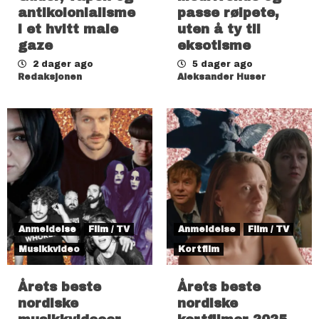
antikolonialisme
passe rølpete,
i et hvitt male
uten å ty til
gaze
eksotisme
2 dager ago
5 dager ago
Redaksjonen
Aleksander Huser
Anmeldelse
Film / TV
Anmeldelse
Film / TV
Musikkvideo
Kortfilm
Årets beste
Årets beste
nordiske
nordiske