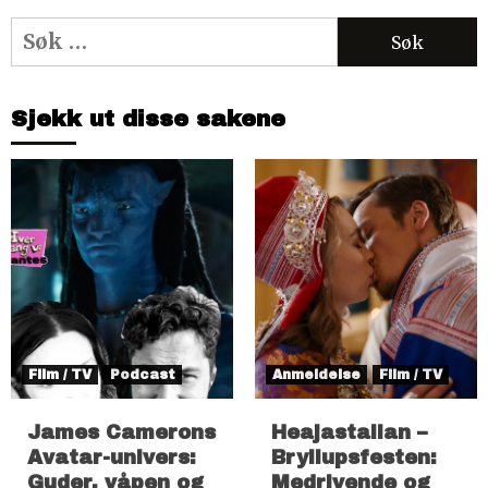
Søk
etter:
Sjekk ut disse sakene
Film / TV
Podcast
Anmeldelse
Film / TV
James Camerons
Heajastallan –
Avatar-univers:
Bryllupsfesten:
Guder, våpen og
Medrivende og