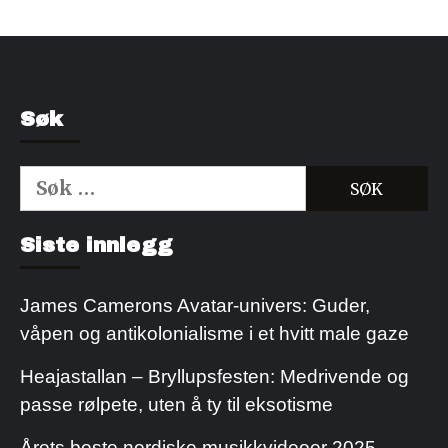
Søk
Søk
etter:
Kjøp Cialis 20mg
Kjøpe Viagra reseptfri
Siste innlegg
James Camerons Avatar-univers: Guder,
våpen og antikolonialisme i et hvitt male gaze
Heajastallan – Bryllupsfesten: Medrivende og
passe rølpete, uten å ty til eksotisme
Årets beste nordiske musikkvideoer 2025