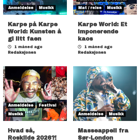
Anmeldelse
Musikk
Mat / reise
Musikk
Karpe på Karpe
Karpe World: Et
World: Kunsten å
imponerende
gi litt faen
kaos
1 måned ago
1 måned ago
Redaksjonen
Redaksjonen
Anmeldelse
Festival
Musikk
Anmeldelse
Musikk
Hvad så,
Masseappell fra
Roskilde 2026?!
Sør-London