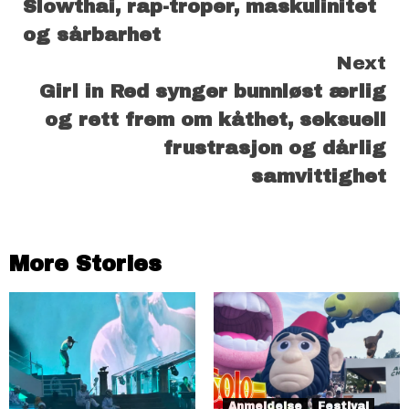
Slowthai, rap-troper, maskulinitet
Reading
og sårbarhet
Next
Girl in Red synger bunnløst ærlig
og rett frem om kåthet, seksuell
frustrasjon og dårlig
samvittighet
More Stories
Anmeldelse
Festival