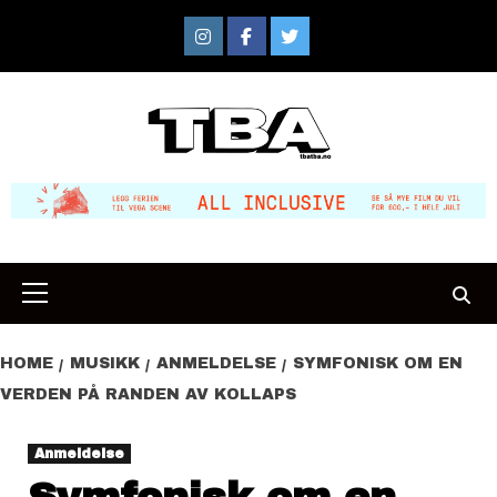
Skip
to
Instagram
Facebook
Twitter
content
Primary
Menu
HOME
MUSIKK
ANMELDELSE
SYMFONISK OM EN
VERDEN PÅ RANDEN AV KOLLAPS
Anmeldelse