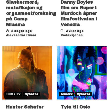
Slashermord,
Danny Boyles
metafiksjon og
film om Rupert
orgasmeutforskning
Murdoch åpner
på Camp
filmfestivalen i
Miasma
Venezia
2 dager ago
2 uker ago
Aleksander Huser
Redaksjonen
Film / TV
Nyheter
Musikk
Nyheter
Hunter Schafer
Tyla til Oslo