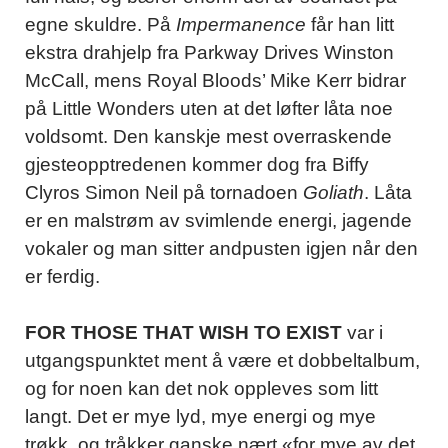
egne skuldre. På
Impermanence
får han litt
ekstra drahjelp fra Parkway Drives Winston
McCall, mens Royal Bloods’ Mike Kerr bidrar
på Little Wonders uten at det løfter låta noe
voldsomt. Den kanskje mest overraskende
gjesteopptredenen kommer dog fra Biffy
Clyros Simon Neil på tornadoen
Goliath
. Låta
er en malstrøm av svimlende energi, jagende
vokaler og man sitter andpusten igjen når den
er ferdig.
FOR THOSE THAT WISH TO EXIST
var i
utgangspunktet ment å være et dobbeltalbum,
og for noen kan det nok oppleves som litt
langt. Det er mye lyd, mye energi og mye
trøkk, og tråkker ganske nært «for mye av det