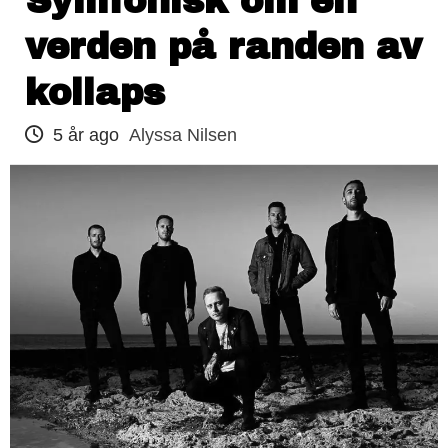
Symfonisk om en
verden på randen av
kollaps
5 år ago
Alyssa Nilsen