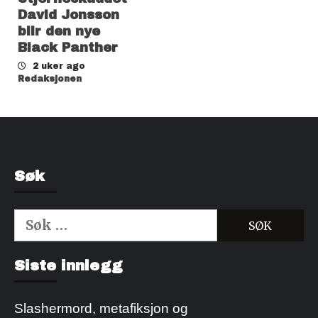
David Jonsson
blir den nye
Black Panther
2 uker ago
Redaksjonen
Søk
Søk
etter:
Kjøp Cialis 20mg
Kjøpe Viagra reseptfri
Siste innlegg
Slashermord, metafiksjon og