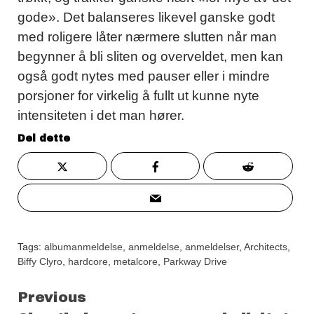
gode». Det balanseres likevel ganske godt
med roligere låter nærmere slutten når man
begynner å bli sliten og overveldet, men kan
også godt nytes med pauser eller i mindre
porsjoner for virkelig å fullt ut kunne nyte
intensiteten i det man hører.
Del dette
Tags:
albumanmeldelse
,
anmeldelse
,
anmeldelser
,
Architects
,
Biffy Clyro
,
hardcore
,
metalcore
,
Parkway Drive
Continue
Previous