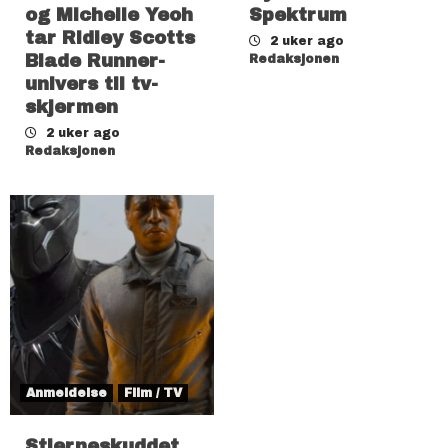
og Michelle Yeoh
Spektrum
tar Ridley Scotts
2 uker ago
Blade Runner-
Redaksjonen
univers til tv-
skjermen
2 uker ago
Redaksjonen
Anmeldelse
Film / TV
Stjerneskuddet