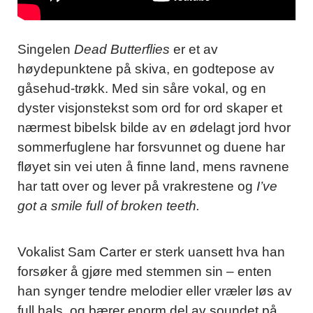
Singelen
Dead Butterflies
er et av
høydepunktene på skiva, en godtepose av
gåsehud-trøkk. Med sin såre vokal, og en
dyster visjonstekst som ord for ord skaper et
nærmest bibelsk bilde av en ødelagt jord hvor
sommerfuglene har forsvunnet og duene har
fløyet sin vei uten å finne land, mens ravnene
har tatt over og lever på vrakrestene og
I’ve
got a smile full of broken teeth.
Vokalist Sam Carter er sterk uansett hva han
forsøker å gjøre med stemmen sin – enten
han synger tendre melodier eller vræler løs av
full hals, og bærer enorm del av soundet på