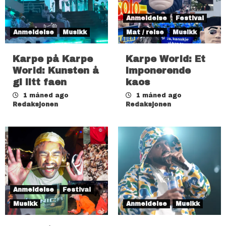
Anmeldelse
Festival
Anmeldelse
Musikk
Mat / reise
Musikk
Karpe på Karpe
Karpe World: Et
World: Kunsten å
imponerende
gi litt faen
kaos
1 måned ago
1 måned ago
Redaksjonen
Redaksjonen
Anmeldelse
Festival
Musikk
Anmeldelse
Musikk