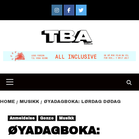
Skip
to
Instagram
Facebook
Twitter
content
Primary
Menu
HOME
MUSIKK
ØYADAGBOKA: LØRDAG DØDAG
Anmeldelse
Gonzo
Musikk
ØYADAGBOKA: