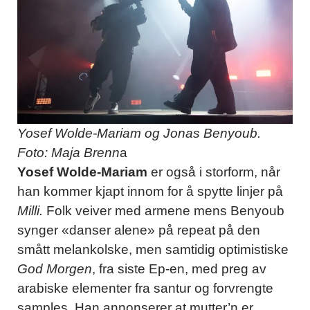
Yosef Wolde-Mariam og Jonas Benyoub.
Foto: Maja Brenn
a
Yosef Wolde-Mariam
er også i storform, når
han kommer kjapt innom for å spytte linjer på
Milli.
Folk veiver med armene mens Benyoub
synger «danser alene» på repeat på den
smått melankolske, men samtidig optimistiske
God Morgen
, fra siste Ep-en, med preg av
arabiske elementer fra santur og forvrengte
samples. Han annonserer at mutter’n er