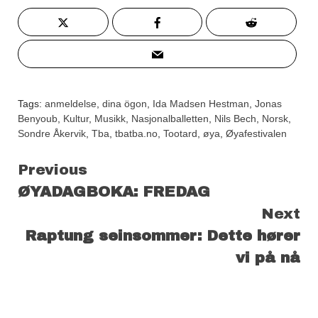
Tags:
anmeldelse
,
dina ögon
,
Ida Madsen Hestman
,
Jonas
Benyoub
,
Kultur
,
Musikk
,
Nasjonalballetten
,
Nils Bech
,
Norsk
,
Sondre Åkervik
,
Tba
,
tbatba.no
,
Tootard
,
øya
,
Øyafestivalen
Continue
Previous
ØYADAGBOKA: FREDAG
Reading
Next
Raptung seinsommer: Dette hører
vi på nå