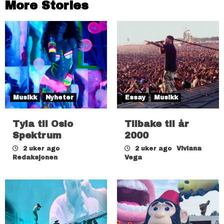
More Stories
Musikk
Nyheter
Essay
Musikk
Tyla til Oslo
Tilbake til år
Spektrum
2000
2 uker ago
2 uker ago
Viviana
Redaksjonen
Vega