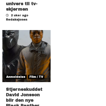
univers til tv-
skjermen
2 uker ago
Redaksjonen
Anmeldelse
Film / TV
Stjerneskuddet
David Jonsson
blir den nye
Black Panther