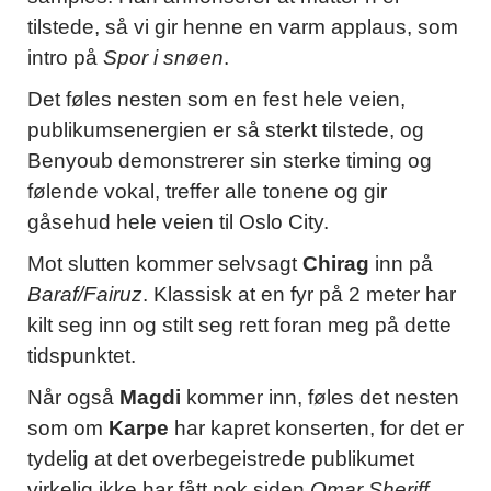
tilstede, så vi gir henne en varm applaus, som
intro på
Spor i snøen
.
Det føles nesten som en fest hele veien,
publikumsenergien er så sterkt tilstede, og
Benyoub demonstrerer sin sterke timing og
følende vokal, treffer alle tonene og gir
gåsehud hele veien til Oslo City.
Mot slutten kommer selvsagt
Chirag
inn på
Baraf/Fairuz
. Klassisk at en fyr på 2 meter har
kilt seg inn og stilt seg rett foran meg på dette
tidspunktet.
Når også
Magdi
kommer inn, føles det nesten
som om
Karpe
har kapret konserten, for det er
tydelig at det overbegeistrede publikumet
virkelig ikke har fått nok siden
Omar Sheriff
.