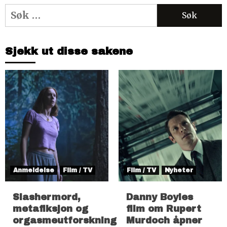
Søk
etter:
Sjekk ut disse sakene
Anmeldelse
Film / TV
Film / TV
Nyheter
Slashermord,
Danny Boyles
metafiksjon og
film om Rupert
orgasmeutforskning
Murdoch åpner