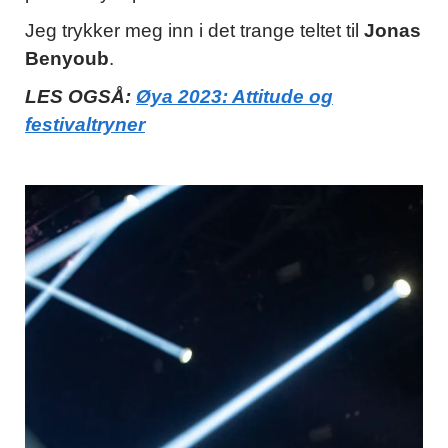
Jeg trykker meg inn i det trange teltet til
Jonas
Benyoub
.
LES OGSÅ:
Øya 2023: Attitude og
festivaltryner