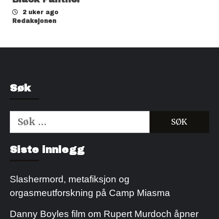
2 uker ago
Redaksjonen
Søk
Søk
etter:
Kjøp Cialis 20mg
Kjøpe Viagra reseptfri
Siste innlegg
Slashermord, metafiksjon og
orgasmeutforskning på Camp Miasma
Danny Boyles film om Rupert Murdoch åpner