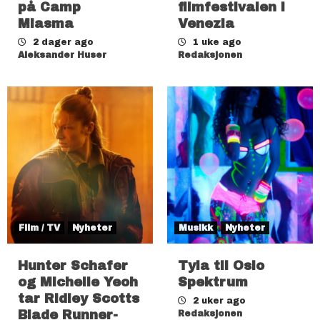
på Camp
filmfestivalen i
Miasma
Venezia
2 dager ago
1 uke ago
Aleksander Huser
Redaksjonen
Film / TV
Nyheter
Musikk
Nyheter
Hunter Schafer
Tyla til Oslo
og Michelle Yeoh
Spektrum
tar Ridley Scotts
2 uker ago
Blade Runner-
Redaksjonen