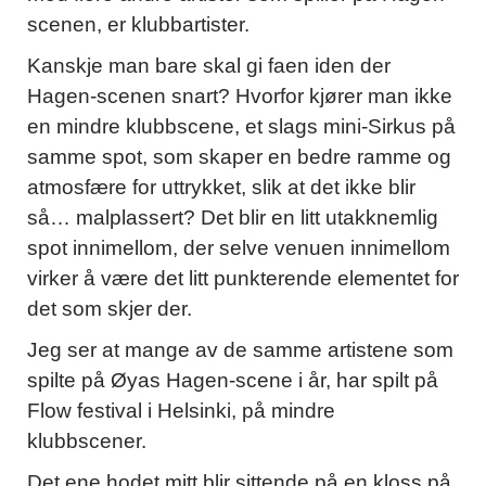
scenen, er klubbartister.
Kanskje man bare skal gi faen iden der
Hagen-scenen snart? Hvorfor kjører man ikke
en mindre klubbscene, et slags mini-Sirkus på
samme spot, som skaper en bedre ramme og
atmosfære for uttrykket, slik at det ikke blir
så… malplassert? Det blir en litt utakknemlig
spot innimellom, der selve venuen innimellom
virker å være det litt punkterende elementet for
det som skjer der.
Jeg ser at mange av de samme artistene som
spilte på Øyas Hagen-scene i år, har spilt på
Flow festival i Helsinki, på mindre
klubbscener.
Det ene hodet mitt blir sittende på en kloss på