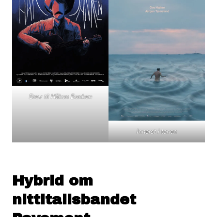
Brev til Håkon Banken
Innerst i tonen
Hybrid om
nittitallsbandet