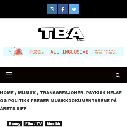
Skip
to
Instagram
Facebook
Twitter
content
Primary
Menu
HOME
MUSIKK
TRANSGRESJONER, PSYKISK HELSE
OG POLITIKK PREGER MUSIKKDOKUMENTARENE PÅ
ÅRETS BIFF
Essay
Film / TV
Musikk