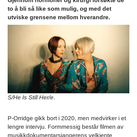
Gjennom hormoner og kirurgi forsøkte de
to å bli så like som mulig, og med det
utviske grensene mellom hverandre.
S/He Is Still Her/e
.
P-Orridge gikk bort i 2020, men medvirker i et
lengre intervju. Formmessig består filmen av
musikkdokumentarsjangerens velkjente