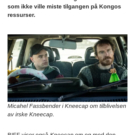
som ikke ville miste tilgangen på Kongos
ressurser.
Micahel Fassbender i Kneecap om tilblivelsen
av irske Kneecap.
BIFF viser også
Kneecap
om og med den