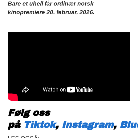
Bare et uhell får ordinær norsk
kinopremiere 20. februar, 2026.
Følg oss
på
Tiktok
,
Instagram
,
Blu