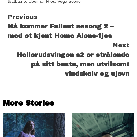
tbatba.no
,
Ubeimar Ríos
,
Vega Scene
Continue
Previous
Nå kommer Fallout sesong 2 –
Reading
med et kjent Home Alone-fjes
Next
Hellerudsvingen s2 er strålende
på sitt beste, men utvilsomt
vindskeiv og ujevn
More Stories