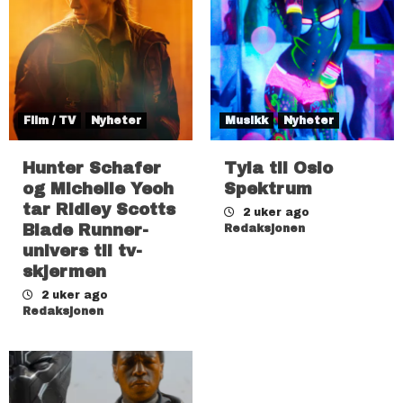
Film / TV
Nyheter
Musikk
Nyheter
Hunter Schafer
Tyla til Oslo
og Michelle Yeoh
Spektrum
tar Ridley Scotts
2 uker ago
Blade Runner-
Redaksjonen
univers til tv-
skjermen
2 uker ago
Redaksjonen