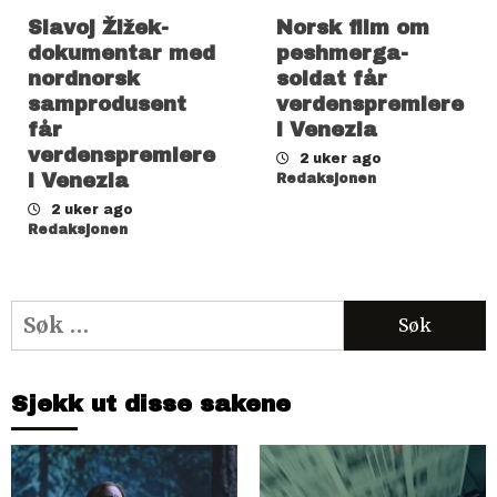
Slavoj Žižek-
Norsk film om
dokumentar med
peshmerga-
nordnorsk
soldat får
samprodusent
verdenspremiere
får
i Venezia
verdenspremiere
2 uker ago
i Venezia
Redaksjonen
2 uker ago
Redaksjonen
Søk
etter:
Sjekk ut disse sakene