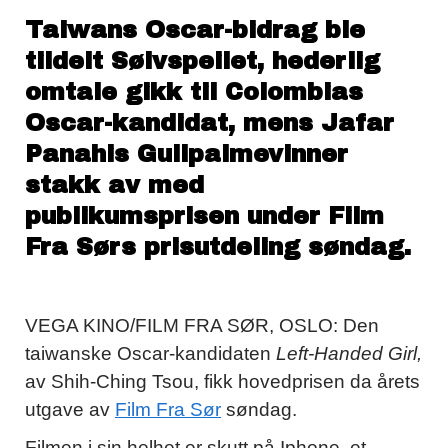
Taiwans Oscar-bidrag ble
tildelt Sølvspeilet, hederlig
omtale gikk til Colombias
Oscar-kandidat, mens Jafar
Panahis Gullpalmevinner
stakk av med
publikumsprisen under Film
Fra Sørs prisutdeling søndag.
VEGA KINO/FILM FRA SØR, OSLO: Den
taiwanske Oscar-kandidaten
Left-Handed Girl,
av Shih-Ching Tsou, fikk hovedprisen da årets
utgave av
Film Fra Sør
søndag.
Filmen i sin helhet er skutt på Iphone, et