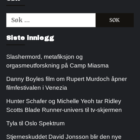
Søk
etter:
Kjøp Cialis 20mg
Kjøpe Viagra reseptfri
Siste innlegg
Slashermord, metafiksjon og
orgasmeutforskning på Camp Miasma
Danny Boyles film om Rupert Murdoch åpner
filmfestivalen i Venezia
Hunter Schafer og Michelle Yeoh tar Ridley
Scotts Blade Runner-univers til tv-skjermen
Tyla til Oslo Spektrum
Stjerneskuddet David Jonsson blir den nye