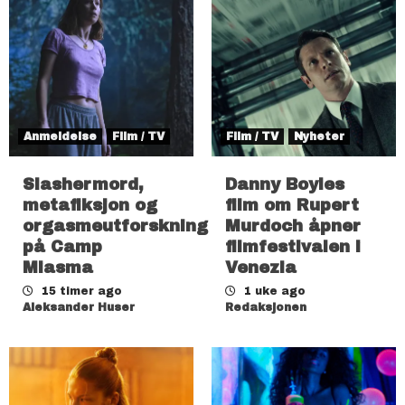
Anmeldelse
Film / TV
Film / TV
Nyheter
Slashermord,
Danny Boyles
metafiksjon og
film om Rupert
orgasmeutforskning
Murdoch åpner
på Camp
filmfestivalen i
Miasma
Venezia
15 timer ago
1 uke ago
Aleksander Huser
Redaksjonen