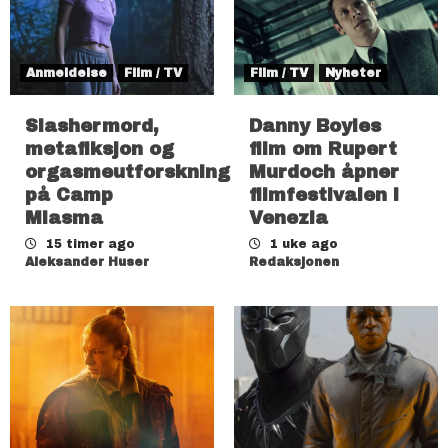
Anmeldelse
Film / TV
Film / TV
Nyheter
Slashermord,
Danny Boyles
metafiksjon og
film om Rupert
orgasmeutforskning
Murdoch åpner
på Camp
filmfestivalen i
Miasma
Venezia
15 timer ago
1 uke ago
Aleksander Huser
Redaksjonen