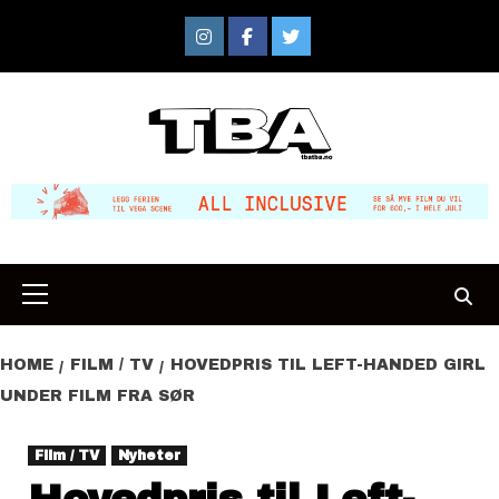
Skip
to
Instagram
Facebook
Twitter
content
Primary
Menu
HOME
FILM / TV
HOVEDPRIS TIL LEFT-HANDED GIRL
UNDER FILM FRA SØR
Film / TV
Nyheter