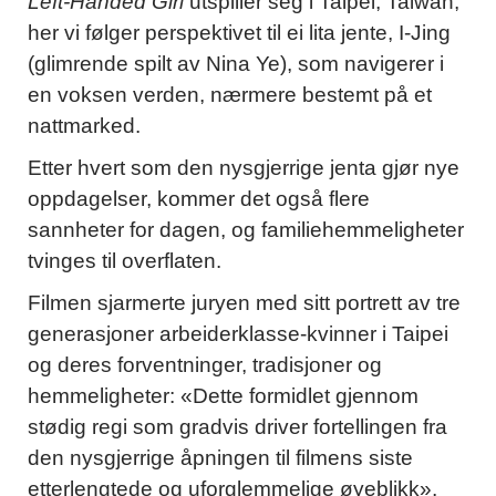
Left-Handed Girl
utspiller seg i Taipei, Taiwan,
her vi følger perspektivet til ei lita jente, I-Jing
(glimrende spilt av Nina Ye), som navigerer i
en voksen verden, nærmere bestemt på et
nattmarked.
Etter hvert som den nysgjerrige jenta gjør nye
oppdagelser, kommer det også flere
sannheter for dagen, og familiehemmeligheter
tvinges til overflaten.
Filmen sjarmerte juryen med sitt portrett av tre
generasjoner arbeiderklasse-kvinner i Taipei
og deres forventninger, tradisjoner og
hemmeligheter: «Dette formidlet gjennom
stødig regi som gradvis driver fortellingen fra
den nysgjerrige åpningen til filmens siste
etterlengtede og uforglemmelige øyeblikk»,