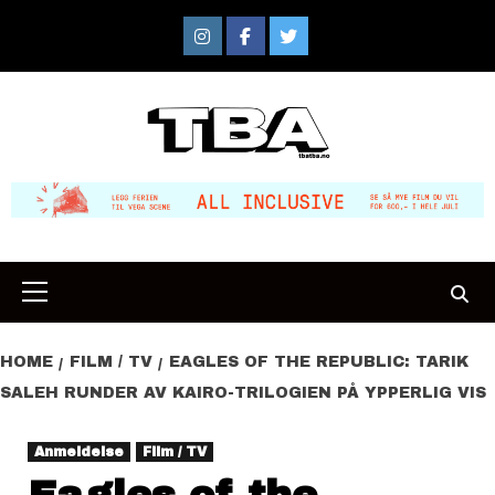
Skip
to
Instagram
Facebook
Twitter
content
Primary
Menu
HOME
FILM / TV
EAGLES OF THE REPUBLIC: TARIK
SALEH RUNDER AV KAIRO-TRILOGIEN PÅ YPPERLIG VIS
Anmeldelse
Film / TV