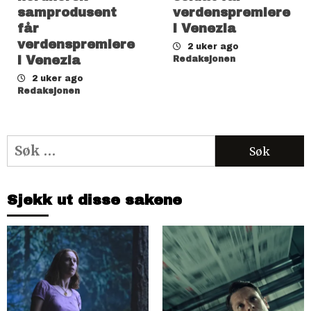
samprodusent
verdenspremiere
får
i Venezia
verdenspremiere
2 uker ago
i Venezia
Redaksjonen
2 uker ago
Redaksjonen
Søk
etter:
Sjekk ut disse sakene