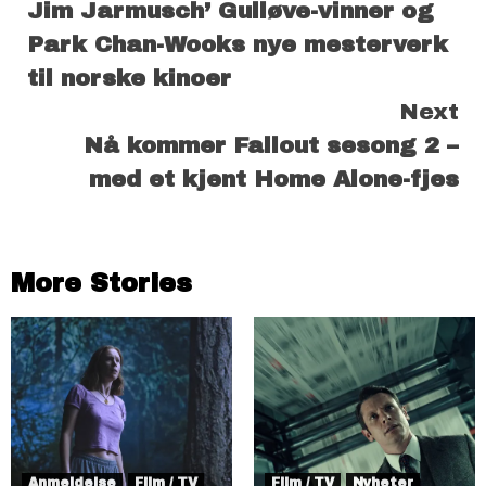
Jim Jarmusch’ Gulløve-vinner og
Reading
Park Chan-Wooks nye mesterverk
til norske kinoer
Next
Nå kommer Fallout sesong 2 –
med et kjent Home Alone-fjes
More Stories
Anmeldelse
Film / TV
Film / TV
Nyheter