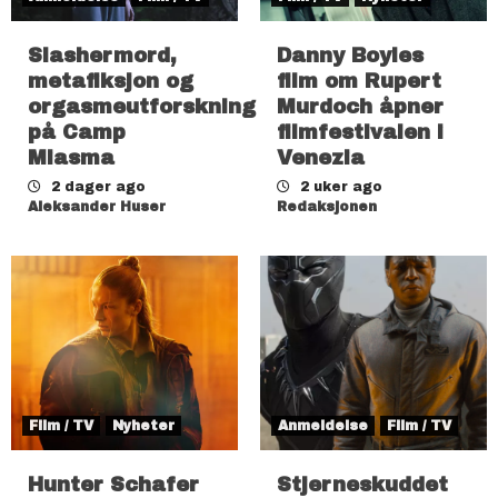
Slashermord,
Danny Boyles
metafiksjon og
film om Rupert
orgasmeutforskning
Murdoch åpner
på Camp
filmfestivalen i
Miasma
Venezia
2 dager ago
2 uker ago
Aleksander Huser
Redaksjonen
Film / TV
Nyheter
Anmeldelse
Film / TV
Hunter Schafer
Stjerneskuddet