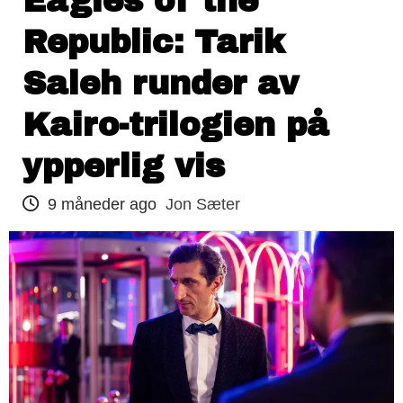
Eagles of the
Republic: Tarik
Saleh runder av
Kairo-trilogien på
ypperlig vis
9 måneder ago
Jon Sæter