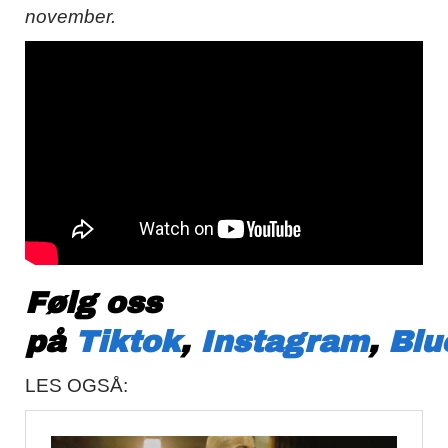
november.
Følg oss
på
Tiktok
,
Instagram
,
Blu
LES OGSÅ: