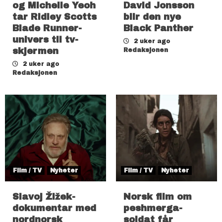
og Michelle Yeoh
David Jonsson
tar Ridley Scotts
blir den nye
Blade Runner-
Black Panther
univers til tv-
2 uker ago
skjermen
Redaksjonen
2 uker ago
Redaksjonen
Film / TV
Nyheter
Film / TV
Nyheter
Slavoj Žižek-
Norsk film om
dokumentar med
peshmerga-
nordnorsk
soldat får