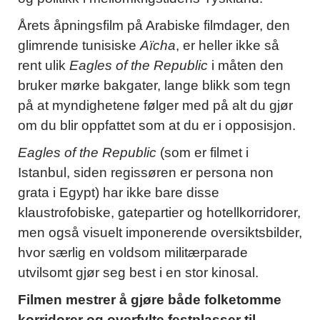
Årets åpningsfilm på Arabiske filmdager, den
glimrende tunisiske
Aïcha
, er heller ikke så
rent ulik
Eagles of the Republic
i måten den
bruker mørke bakgater, lange blikk som tegn
på at myndighetene følger med på alt du gjør
om du blir oppfattet som at du er i opposisjon.
Eagles of the Republic
(som er filmet i
Istanbul, siden regissøren er persona non
grata i Egypt) har ikke bare disse
klaustrofobiske, gatepartier og hotellkorridorer,
men også visuelt imponerende oversiktsbilder,
hvor særlig en voldsom militærparade
utvilsomt gjør seg best i en stor kinosal.
Filmen mestrer å gjøre både folketomme
korridorer og overfylte festplasser til