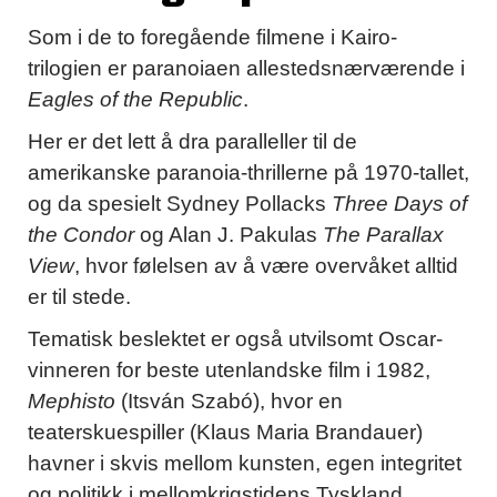
Som i de to foregående filmene i Kairo-
trilogien er paranoiaen allestedsnærværende i
Eagles of the Republic
.
Her er det lett å dra paralleller til de
amerikanske paranoia-thrillerne på 1970-tallet,
og da spesielt Sydney Pollacks
Three Days of
the Condor
og Alan J. Pakulas
The Parallax
View
, hvor følelsen av å være overvåket alltid
er til stede.
Tematisk beslektet er også utvilsomt Oscar-
vinneren for beste utenlandske film i 1982,
Mephisto
(Itsván Szabó), hvor en
teaterskuespiller (Klaus Maria Brandauer)
havner i skvis mellom kunsten, egen integritet
og politikk i mellomkrigstidens Tyskland.