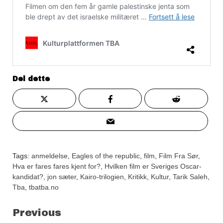
Del dette
Tags:
anmeldelse
,
Eagles of the republic
,
film
,
Film Fra Sør
,
Hva er fares fares kjent for?
,
Hvilken film er Sveriges Oscar-
kandidat?
,
jon sæter
,
Kairo-trilogien
,
Kritikk
,
Kultur
,
Tarik Saleh
,
Tba
,
tbatba.no
Continue
Previous