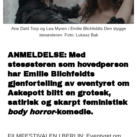
Ane Dahl Torp og Lea Myren i Emilie Blichfeldts Den stygge
stesøsteren. Foto: Lukasz Bak
ANMELDELSE:
Med
stesøsteren som hovedperson
har Emilie Blichfeldts
gjenfortelling av eventyret om
Askepott blitt en grotesk,
satirisk og skarpt feministisk
body horror
-komedie.
FILMFESTIVALEN I BERLIN: Eventyret om