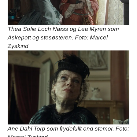
Thea Sofie Loch Næss og Lea Myren som
Askepott og stesøsteren. Foto: Marcel
Zyskind
Ane Dahl Torp som frydefullt ond stemor. Foto: