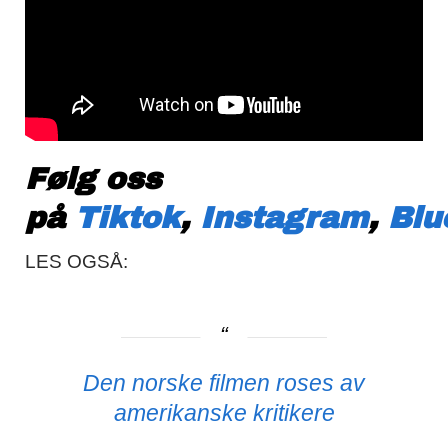
Følg oss
på
Tiktok
,
Instagram
,
Blu
LES OGSÅ:
Den norske filmen roses av
amerikanske kritikere