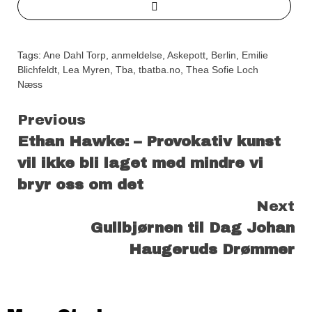
Tags:
Ane Dahl Torp
,
anmeldelse
,
Askepott
,
Berlin
,
Emilie
Blichfeldt
,
Lea Myren
,
Tba
,
tbatba.no
,
Thea Sofie Loch
Næss
Continue
Previous
Ethan Hawke: – Provokativ kunst
Reading
vil ikke bli laget med mindre vi
bryr oss om det
Next
Gullbjørnen til Dag Johan
Haugeruds Drømmer