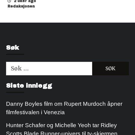
2 uker ago
Redaksjonen
Søk
Søk
etter:
Kjøp Cialis 20mg
Kjøpe Viagra reseptfri
Siste innlegg
Danny Boyles film om Rupert Murdoch åpner
filmfestivalen i Venezia
Hunter Schafer og Michelle Yeoh tar Ridley
Scotts Blade Runner-univers til tv-skjermen