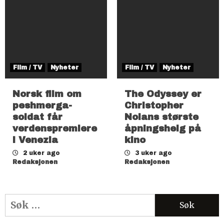
Film / TV
Nyheter
Film / TV
Nyheter
Norsk film om
The Odyssey er
peshmerga-
Christopher
soldat får
Nolans største
verdenspremiere
åpningshelg på
i Venezia
kino
2 uker ago
3 uker ago
Redaksjonen
Redaksjonen
Søk
etter: