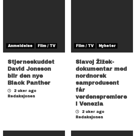
Anmeldelse
Film / TV
Film / TV
Nyheter
Stjerneskuddet
Slavoj Žižek-
David Jonsson
dokumentar med
blir den nye
nordnorsk
Black Panther
samprodusent
får
2 uker ago
verdenspremiere
Redaksjonen
i Venezia
2 uker ago
Redaksjonen