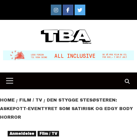
Skip
to
Instagram
Facebook
Twitter
content
Primary
Menu
HOME
FILM / TV
DEN STYGGE STESØSTEREN:
ASKEPOTT-EVENTYRET SOM SATIRISK OG EDGY BODY
HORROR
Anmeldelse
Film / TV