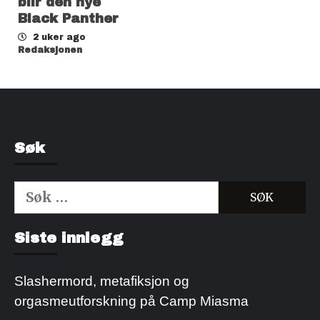
blir den nye
Black Panther
2 uker ago
Redaksjonen
Søk
Søk
etter:
Kjøp Cialis 20mg
Kjøpe Viagra reseptfri
Siste innlegg
Slashermord, metafiksjon og
orgasmeutforskning på Camp Miasma