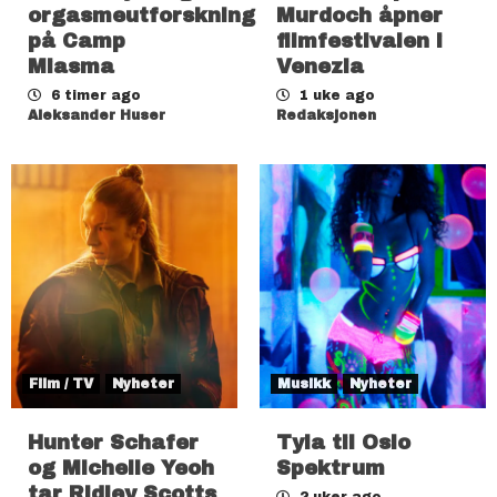
orgasmeutforskning
Murdoch åpner
på Camp
filmfestivalen i
Miasma
Venezia
6 timer ago
1 uke ago
Aleksander Huser
Redaksjonen
Film / TV
Nyheter
Musikk
Nyheter
Hunter Schafer
Tyla til Oslo
og Michelle Yeoh
Spektrum
tar Ridley Scotts
2 uker ago