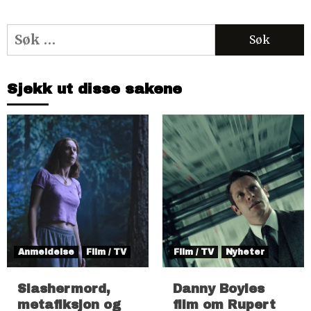
Søk
etter:
Sjekk ut disse sakene
Anmeldelse
Film / TV
Film / TV
Nyheter
Slashermord,
Danny Boyles
metafiksjon og
film om Rupert