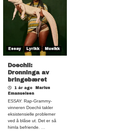
Essay
Lyrikk
Musikk
Doechii:
Dronninga av
bringebæret
1 år ago
Marius
Emanuelsen
ESSAY: Rap-Grammy-
vinneren Doechii takler
eksistensielle problemer
ved å blåse ut. Det er så
himla befriende. …