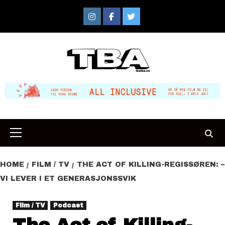
Skip
to
Instagram
Facebook
Twitter
content
Primary
Menu
HOME
FILM / TV
THE ACT OF KILLING-REGISSØREN: –
VI LEVER I ET GENERASJONSSVIK
Film / TV
Podcast