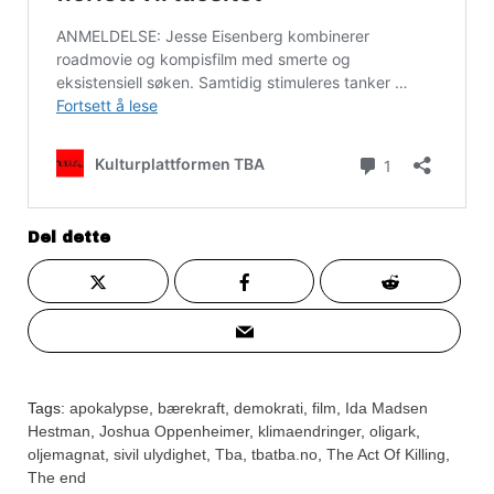
Del dette
Tags:
apokalypse
,
bærekraft
,
demokrati
,
film
,
Ida Madsen
Hestman
,
Joshua Oppenheimer
,
klimaendringer
,
oligark
,
oljemagnat
,
sivil ulydighet
,
Tba
,
tbatba.no
,
The Act Of Killing
,
The end