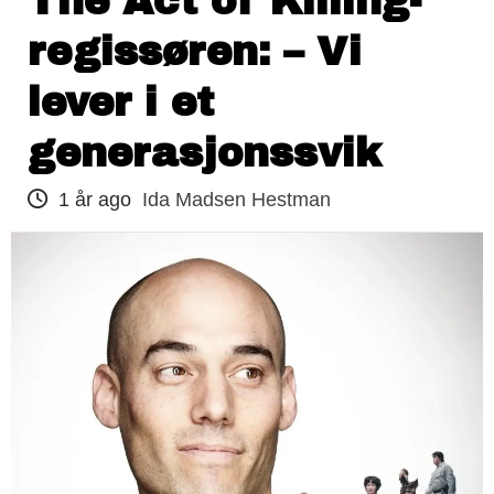
The Act of Killing-
regissøren: – Vi
lever i et
generasjonssvik
1 år ago
Ida Madsen Hestman