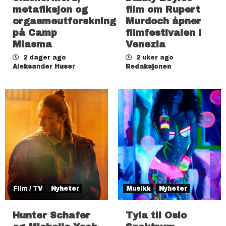
metafiksjon og
film om Rupert
orgasmeutforskning
Murdoch åpner
på Camp
filmfestivalen i
Miasma
Venezia
2 dager ago
2 uker ago
Aleksander Huser
Redaksjonen
Film / TV
Nyheter
Musikk
Nyheter
Hunter Schafer
Tyla til Oslo