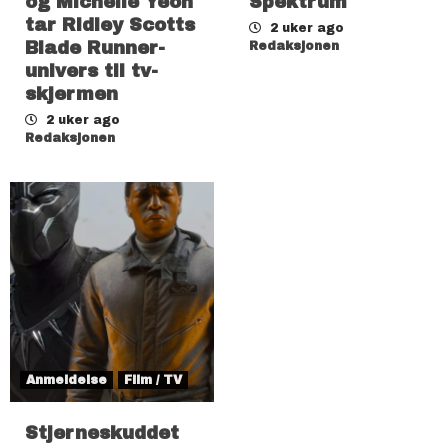
og Michelle Yeoh
Spektrum
tar Ridley Scotts
2 uker ago
Blade Runner-
Redaksjonen
univers til tv-
skjermen
2 uker ago
Redaksjonen
Anmeldelse
Film / TV
Stjerneskuddet