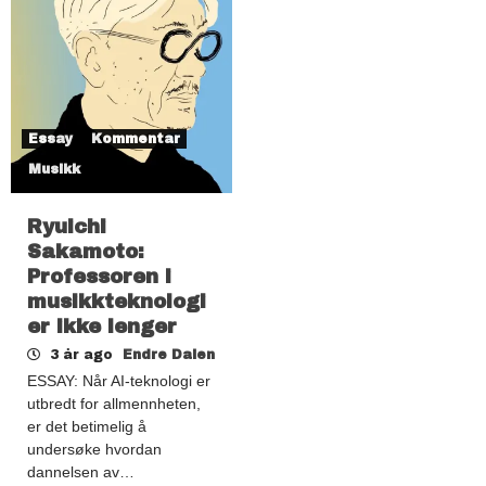
Essay
Kommentar
Musikk
Ryuichi
Sakamoto:
Professoren i
musikkteknologi
er ikke lenger
3 år ago
Endre Dalen
ESSAY: Når AI-teknologi er
utbredt for allmennheten,
er det betimelig å
undersøke hvordan
dannelsen av…