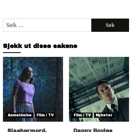
Søk
etter:
Sjekk ut disse sakene
Anmeldelse
Film / TV
Film / TV
Nyheter
Slashermord,
Danny Boyles