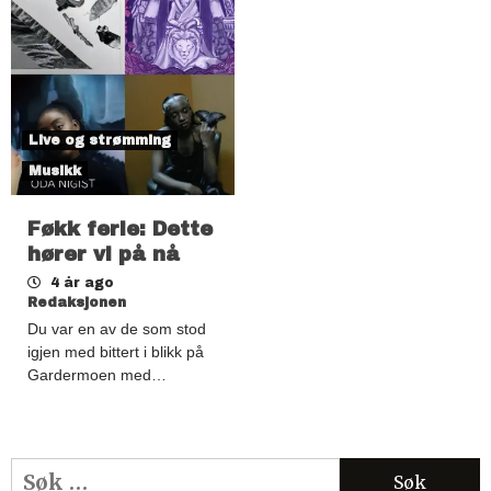
Live og strømming
Musikk
Føkk ferie: Dette
hører vi på nå
4 år ago
Redaksjonen
Du var en av de som stod
igjen med bittert i blikk på
Gardermoen med…
Søk