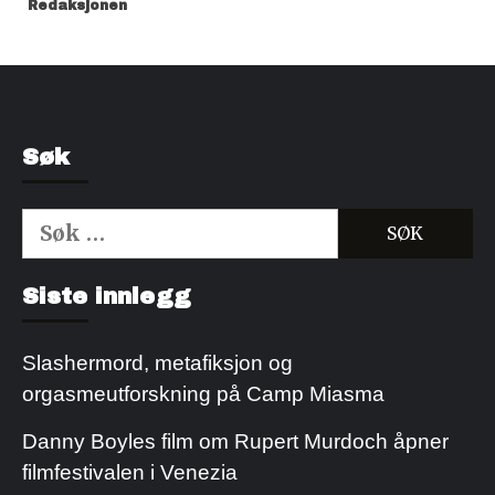
Redaksjonen
Søk
Søk
etter:
Kjøp Cialis 20mg
Kjøpe Viagra reseptfri
Siste innlegg
Slashermord, metafiksjon og
orgasmeutforskning på Camp Miasma
Danny Boyles film om Rupert Murdoch åpner
filmfestivalen i Venezia