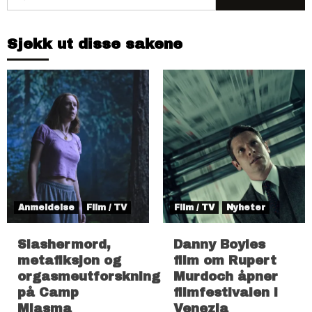
etter:
Sjekk ut disse sakene
Anmeldelse
Film / TV
Film / TV
Nyheter
Slashermord,
Danny Boyles
metafiksjon og
film om Rupert
orgasmeutforskning
Murdoch åpner
på Camp
filmfestivalen i
Miasma
Venezia