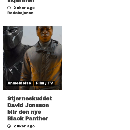
skjermen
2 uker ago
Redaksjonen
Anmeldelse
Film / TV
Stjerneskuddet
David Jonsson
blir den nye
Black Panther
2 uker ago