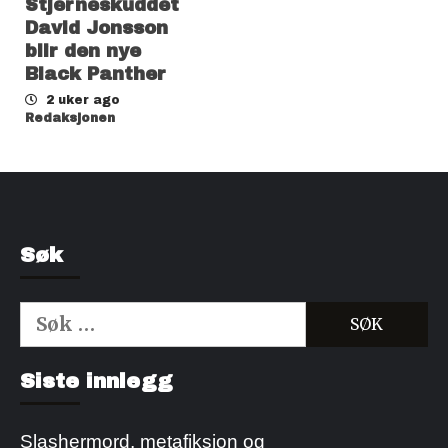
Stjerneskuddet
David Jonsson
blir den nye
Black Panther
2 uker ago
Redaksjonen
Søk
Søk
etter:
Kjøp Cialis 20mg
Kjøpe Viagra reseptfri
Siste innlegg
Slashermord, metafiksjon og