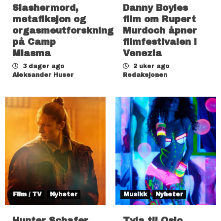
Slashermord,
Danny Boyles
metafiksjon og
film om Rupert
orgasmeutforskning
Murdoch åpner
på Camp
filmfestivalen i
Miasma
Venezia
3 dager ago
2 uker ago
Aleksander Huser
Redaksjonen
Film / TV
Nyheter
Musikk
Nyheter
Hunter Schafer
Tyla til Oslo