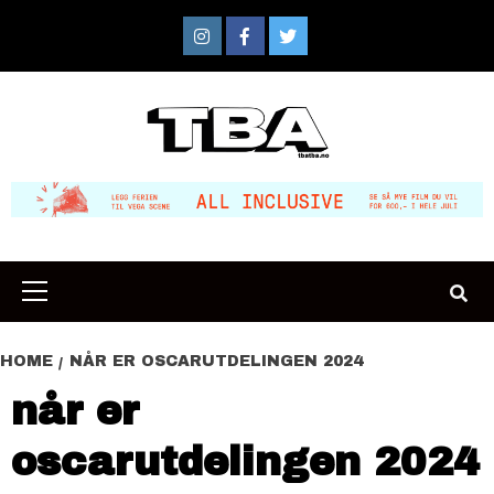
Skip
to
Instagram
Facebook
Twitter
content
Primary
Menu
HOME
NÅR ER OSCARUTDELINGEN 2024
når er
oscarutdelingen 2024