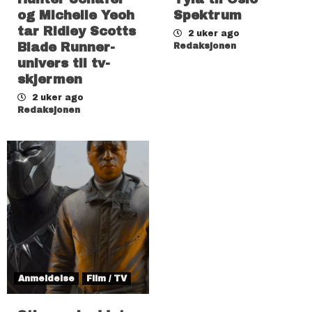
og Michelle Yeoh
Spektrum
tar Ridley Scotts
2 uker ago
Blade Runner-
Redaksjonen
univers til tv-
skjermen
2 uker ago
Redaksjonen
Anmeldelse
Film / TV