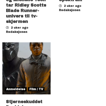
tar Ridley Scotts
2 uker ago
Blade Runner-
Redaksjonen
univers til tv-
skjermen
2 uker ago
Redaksjonen
Anmeldelse
Film / TV
Stjerneskuddet