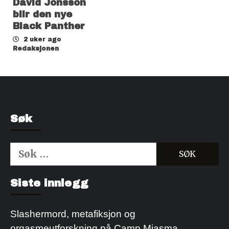
David Jonsson
blir den nye
Black Panther
2 uker ago
Redaksjonen
Søk
Søk
etter:
Kjøp Cialis 20mg
Kjøpe Viagra reseptfri
Siste innlegg
Slashermord, metafiksjon og
orgasmeutforskning på Camp Miasma