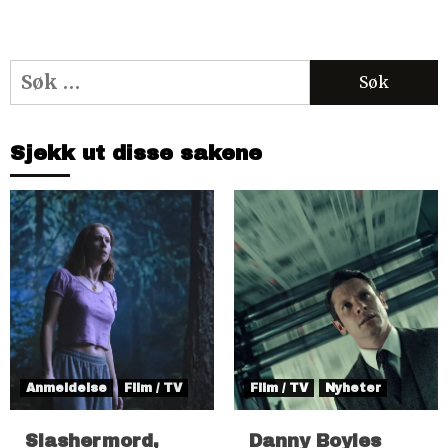
Søk
etter:
Sjekk ut disse sakene
Anmeldelse
Film / TV
Film / TV
Nyheter
Slashermord,
Danny Boyles