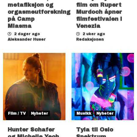
metafiksjon og
film om Rupert
orgasmeutforskning
Murdoch åpner
på Camp
filmfestivalen i
Miasma
Venezia
2 dager ago
2 uker ago
Aleksander Huser
Redaksjonen
Film / TV
Nyheter
Musikk
Nyheter
Hunter Schafer
Tyla til Oslo
og Michelle Yeoh
Spektrum