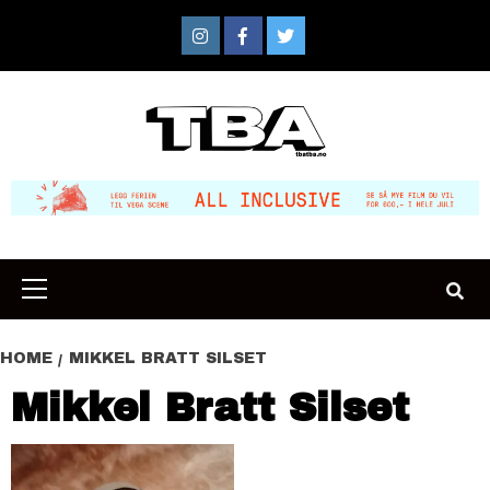
Skip
to
Instagram
Facebook
Twitter
content
Primary
Menu
HOME
MIKKEL BRATT SILSET
Mikkel Bratt Silset