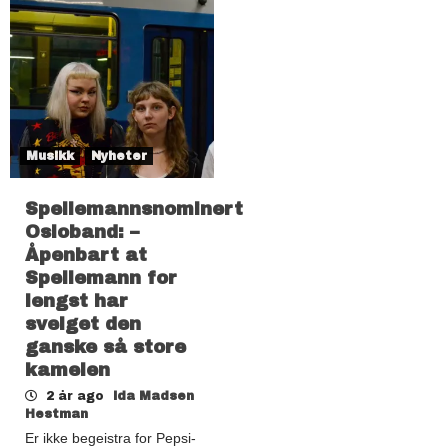
Musikk
Nyheter
Spellemannsnominert
Osloband: –
Åpenbart at
Spellemann for
lengst har
svelget den
ganske så store
kamelen
2 år ago
Ida Madsen
Hestman
Er ikke begeistra for Pepsi-