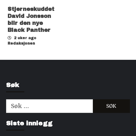
Stjerneskuddet
David Jonsson
blir den nye
Black Panther
2 uker ago
Redaksjonen
Søk
Søk
etter:
Kjøp Cialis 20mg
Kjøpe Viagra reseptfri
Siste innlegg