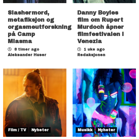
Slashermord,
Danny Boyles
metafiksjon og
film om Rupert
orgasmeutforskning
Murdoch åpner
på Camp
filmfestivalen i
Miasma
Venezia
8 timer ago
1 uke ago
Aleksander Huser
Redaksjonen
Film / TV
Nyheter
Musikk
Nyheter