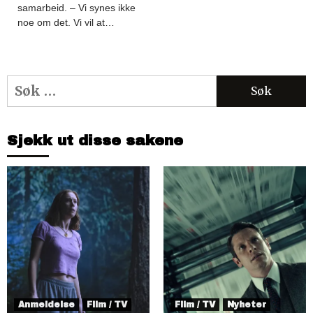
samarbeid. – Vi synes ikke
noe om det. Vi vil at…
Søk
etter:
Sjekk ut disse sakene
Anmeldelse
Film / TV
Film / TV
Nyheter