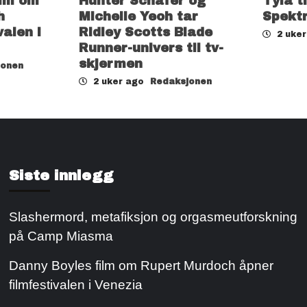
ilm om
Hunter Schafer og
Tyla t
h
Michelle Yeoh tar
Spekt
valen i
Ridley Scotts Blade
2 uke
Runner-univers til tv-
skjermen
jonen
2 uker ago
Redaksjonen
Siste innlegg
Slashermord, metafiksjon og orgasmeutforskning
på Camp Miasma
Danny Boyles film om Rupert Murdoch åpner
filmfestivalen i Venezia