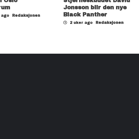
il Oslo
Stjerneskuddet David
rum
Jonsson blir den nye
Black Panther
r ago
Redaksjonen
2 uker ago
Redaksjonen