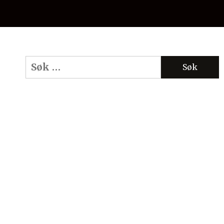
Søk
etter: