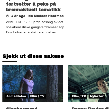
fortsetter å peke på
brennaktuell tematikk
4 år ago
Ida Madsen Hestman
ANMELDELSE: Fjerde sesong av det
sosialrealistiske gangsterdramaet Top
Boy fortsetter å skildre en del av…
Sjekk ut disse sakene
Anmeldelse
Film / TV
Film / TV
Nyheter