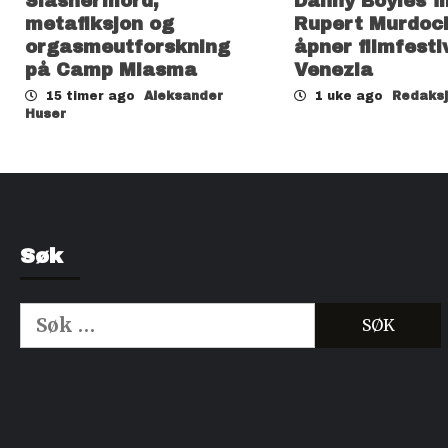
Slashermord,
Danny Boyles f
metafiksjon og
Rupert Murdoc
orgasmeutforskning
åpner filmfesti
på Camp Miasma
Venezia
15 timer ago
Aleksander
1 uke ago
Redaks
Huser
Søk
Søk
etter:
Kjøp Cialis 20mg
Kjøpe Viagra reseptfri