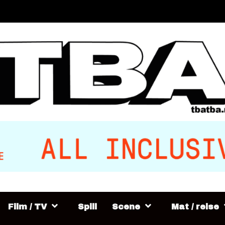
Film / TV
Spill
Scene
Mat / reise