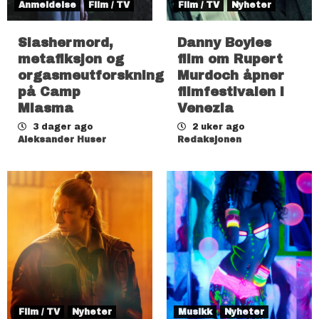
Anmeldelse
Film / TV
Film / TV
Nyheter
Slashermord,
Danny Boyles
metafiksjon og
film om Rupert
orgasmeutforskning
Murdoch åpner
på Camp
filmfestivalen i
Miasma
Venezia
3 dager ago
2 uker ago
Aleksander Huser
Redaksjonen
Film / TV
Nyheter
Musikk
Nyheter