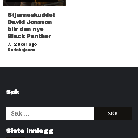
Stjerneskuddet
David Jonsson
blir den nye
Black Panther
2 uker ago
Redaksjonen
Søk
Søk
etter:
Kjøp Cialis 20mg
Kjøpe Viagra reseptfri
Siste innlegg