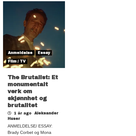
Anmeldelse
Essay
Film / TV
The Brutalist: Et
monumentalt
verk om
skjønnhet og
brutalitet
1 år ago
Aleksander
Huser
ANMELDELSE/ ESSAY:
Brady Corbet og Mona