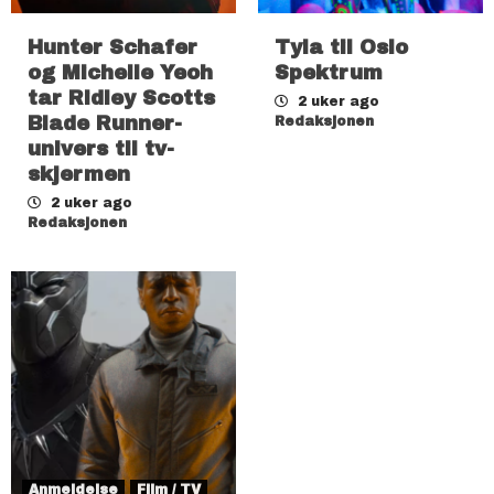
Hunter Schafer
Tyla til Oslo
og Michelle Yeoh
Spektrum
tar Ridley Scotts
2 uker ago
Blade Runner-
Redaksjonen
univers til tv-
skjermen
2 uker ago
Redaksjonen
Anmeldelse
Film / TV