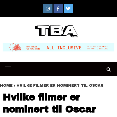
Skip
to
Instagram
Facebook
Twitter
content
Primary
Menu
HOME
HVILKE FILMER ER NOMINERT TIL OSCAR
Hvilke filmer er
nominert til Oscar