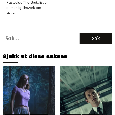
Fastvolds The Brutalist er
et mektig filmverk om
store…
Søk
etter:
Sjekk ut disse sakene