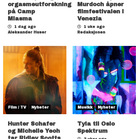
orgasmeutforskning
Murdoch åpner
på Camp
filmfestivalen i
Miasma
Venezia
1 dag ago
1 uke ago
Aleksander Huser
Redaksjonen
Film / TV
Nyheter
Musikk
Nyheter
Hunter Schafer
Tyla til Oslo
og Michelle Yeoh
Spektrum
tar Ridley Scotts
2 uker ago