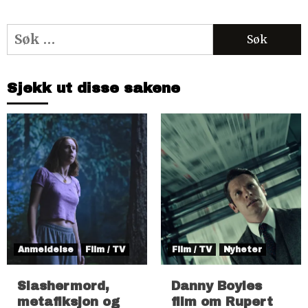
Søk
etter:
Sjekk ut disse sakene
Anmeldelse
Film / TV
Film / TV
Nyheter
Slashermord,
Danny Boyles
metafiksjon og
film om Rupert