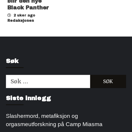
blir den nye
Black Panther
2 uker ago
Redaksjonen
Søk
Søk
etter:
Kjøp Cialis 20mg
Kjøpe Viagra reseptfri
Siste innlegg
Slashermord, metafiksjon og
orgasmeutforskning på Camp Miasma