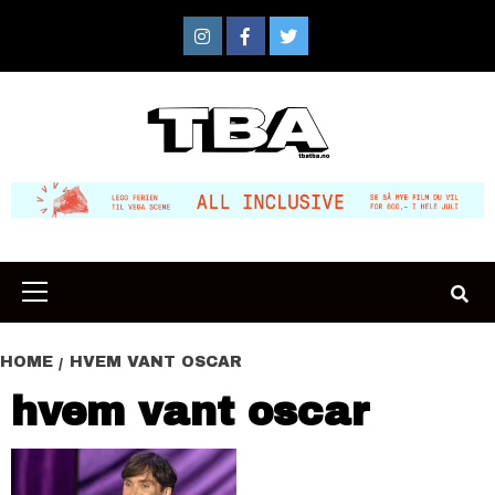
Skip
to
Instagram
Facebook
Twitter
content
Primary
Menu
HOME
HVEM VANT OSCAR
hvem vant oscar